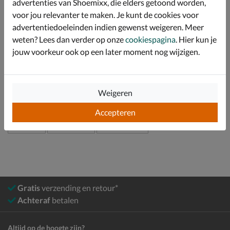
advertenties van Shoemixx, die elders getoond worden,
Voorzien van een plateauzool van 2 cm hoog en een
hakhoogte van 6 cm.
voor jou relevanter te maken. Je kunt de cookies voor
advertentiedoeleinden indien gewenst weigeren. Meer
weten? Lees dan verder op onze
cookiespagina
. Hier kun je
Specificaties
jouw voorkeur ook op een later moment nog wijzigen.
Over Toni Pons
Bekijk meer
Weigeren
Accepteren
Dames
Schoenen
Espadrilles
Gratis
verzending en retour*
Achteraf
betalen
Altijd op de hoogte zijn?