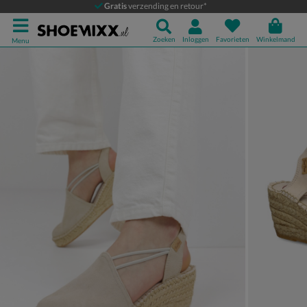
Toni Pons Tremp
Gratis
verzending en retour*
Espadrilles
Zoeken
Inloggen
Favorieten
Winkelmand
Menu
Product media galerij