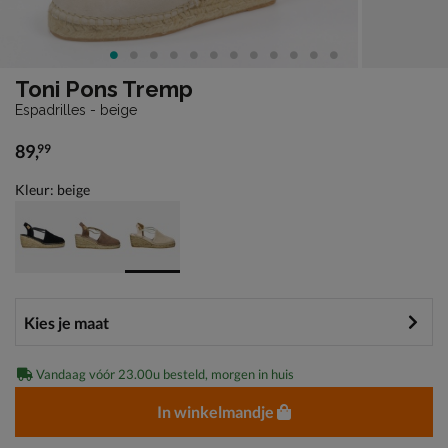
Toni Pons Tremp
Espadrilles - beige
89
,
99
€ 89,99
Kleur: beige
Vandaag vóór 23.00u besteld, morgen in huis
In winkelmandje