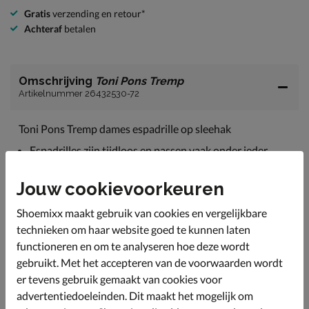
Gratis
verzending en retour*
Achteraf
betalen
Omschrijving
Toni Pons Tremp
Artikelnummer 26432530-72
Toni Pons Tremp dames espadrille op sleehak
Espadrilles zijn tijdloos en passen vaak onder ieder
zomerse jurk of broek uit de garderobe. Ook perfect
voor Wedding Season.
Jouw cookievoorkeuren
Uitgevoerd in suède. Deze zachte leersoort vormt zich
makkelijk om de voet. De elastieken banden zorgen
Shoemixx maakt gebruik van cookies en vergelijkbare
voor een goede pasvorm.
technieken om haar website goed te kunnen laten
De binnenvoering van de espadrille is gemaakt van
functioneren en om te analyseren hoe deze wordt
textiel en geeft een fijn draagcomfort.
gebruikt. Met het accepteren van de voorwaarden wordt
er tevens gebruik gemaakt van cookies voor
Beschikt over een canvas voetbed met foamlaag voor
een goede demping en zacht gevoel tijdens het lopen.
advertentiedoeleinden. Dit maakt het mogelijk om