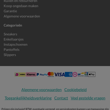
Ruilen en retourneren
Koop ongedaan maken
Garantie
Algemene voorwaarden
Categorieën
Sneakers
Enkellaarsjes
Instapschoenen
Pantoffels
Slippers
Algemene voorwaarden
Cookiebeleid
Toegankelijkheidsverklaring
Contact
Veel gestelde vragen
Prijzen zijn inclusief BTW; eventuele verzend- en servicekosten kunnen van toepassing zijn