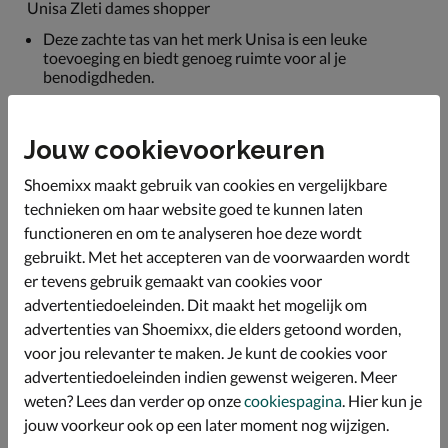
Unisa Zleti dames shopper
Deze zachte tas van het merk Unisa is een leuke
toevoeging en biedt genoeg ruimte voor al je
benodigdheden.
Gehele uitgevoerd in zacht faux fur met leuke grafisch
effect.
Jouw cookievoorkeuren
De tas bestaat uit één groot hoofdvak met een
afgesloten zijvak voor kostbaarheden. Het hoofdvak is
Shoemixx maakt gebruik van cookies en vergelijkbare
af te sluiten met een magnetische drukknoop.
technieken om haar website goed te kunnen laten
Afmetingen: 49x27x13 cm.
functioneren en om te analyseren hoe deze wordt
gebruikt. Met het accepteren van de voorwaarden wordt
er tevens gebruik gemaakt van cookies voor
Specificaties
advertentiedoeleinden. Dit maakt het mogelijk om
advertenties van Shoemixx, die elders getoond worden,
Over Unisa
voor jou relevanter te maken. Je kunt de cookies voor
advertentiedoeleinden indien gewenst weigeren. Meer
Bekijk meer
weten? Lees dan verder op onze
cookiespagina
. Hier kun je
jouw voorkeur ook op een later moment nog wijzigen.
Tassen
Schoudertassen