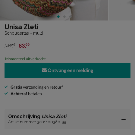
Unisa Zleti
Schoudertas - multi
83
,
99
119
,
99
van € 119,99 voor € 83,99
Momenteel uitverkocht
Ontvang een melding
Gratis
verzending en retour*
Achteraf
betalen
Omschrijving
Unisa Zleti
Artikelnummer 3201100380-99