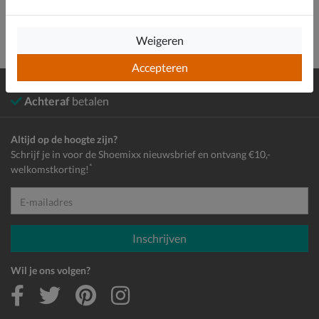
Weigeren
Accepteren
Gratis
verzending en retour*
Achteraf
betalen
Altijd op de hoogte zijn?
Schrijf je in voor de Shoemixx nieuwsbrief en ontvang €10,-
*
welkomstkorting!
E-mailadres
Inschrijven
Wil je ons volgen?