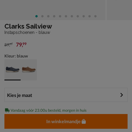
Clarks Sailview
Instapschoenen - blauw
79
,
99
89
,
99
van € 89,99 voor € 79,99
Kleur: blauw
Vandaag vóór 23.00u besteld, morgen in huis
In winkelmandje