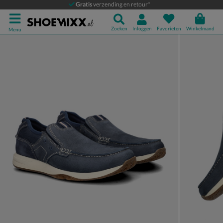
Clarks Sailview
Gratis
verzending en retour*
Instapschoenen
Zoeken
Inloggen
Favorieten
Winkelmand
Menu
Product media galerij