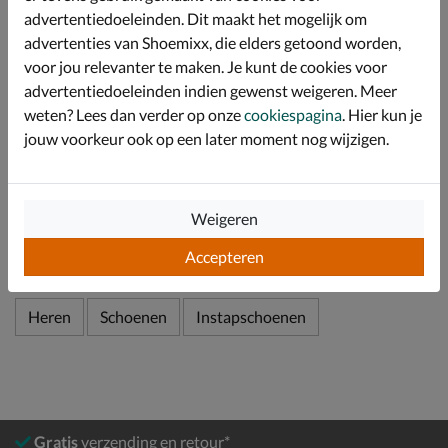
foamlaag biedt een lichte demping tijdens het lopen.
advertentiedoeleinden. Dit maakt het mogelijk om
advertenties van Shoemixx, die elders getoond worden,
Afgewerkt met een schokabsorberende tussenzool die
de druk verdeelt en vermoeide voeten voorkomt. De
voor jou relevanter te maken. Je kunt de cookies voor
rubberen loopzool is grip- en slijtvast waardoor je op
advertentiedoeleinden indien gewenst weigeren. Meer
elke ondergrond stabiel staat.
weten? Lees dan verder op onze
cookiespagina
. Hier kun je
jouw voorkeur ook op een later moment nog wijzigen.
Specificaties
Weigeren
Over Clarks
Bekijk meer
Accepteren
Heren
Schoenen
Instapschoenen
Gratis
verzending en retour*