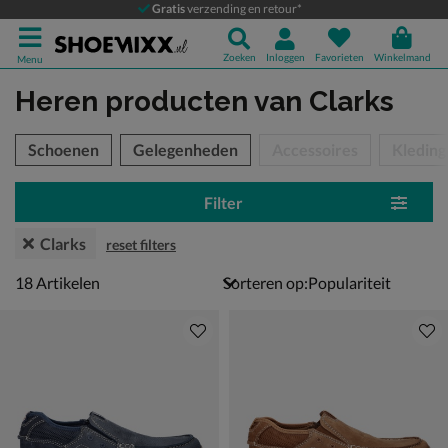
Gratis
verzending en retour*
Zoeken
Inloggen
Favorieten
Winkelmand
Menu
Heren producten
van Clarks
tegorieën over
Schoenen
Gelegenheden
Accessoires
Kleding
Filter
Clarks
reset filters
18 artikelen
18
Artikelen
Sorteren op: