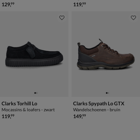
€ 129,99
€ 119,99
129
,
119
,
99
99
Clarks Torhill Lo
Clarks Spypath Lo GTX
Mocassins & loafers - zwart
Wandelschoenen - bruin
€ 119,99
€ 149,99
119
,
149
,
99
99