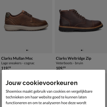
Clarks Mullan Moc
Clarks Weltridge Zip
Lage sneakers - cognac
Veterboots - bruin
€ 119,99
€ 109,99
119
,
109
,
99
99
Jouw cookievoorkeuren
Shoemixx maakt gebruik van cookies en vergelijkbare
technieken om haar website goed te kunnen laten
functioneren en om te analyseren hoe deze wordt