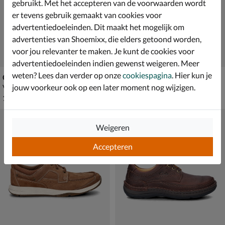
gebruikt. Met het accepteren van de voorwaarden wordt
er tevens gebruik gemaakt van cookies voor
advertentiedoeleinden. Dit maakt het mogelijk om
advertenties van Shoemixx, die elders getoond worden,
voor jou relevanter te maken. Je kunt de cookies voor
advertentiedoeleinden indien gewenst weigeren. Meer
weten? Lees dan verder op onze
cookiespagina
. Hier kun je
Clarks Desert Boot
Clarks Courtlite 2 Lo
jouw voorkeur ook op een later moment nog wijzigen.
Veterboots - beige
Lage sneakers - groen
€ 109,99
€ 99,99
109
,
99
,
99
99
Weigeren
Accepteren