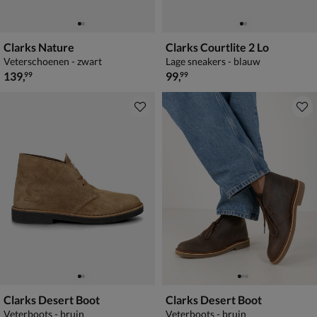
Clarks Nature
Clarks Courtlite 2 Lo
Veterschoenen - zwart
Lage sneakers - blauw
€ 139,99
€ 99,99
139
,
99
,
99
99
Clarks Desert Boot
Clarks Desert Boot
Veterboots - bruin
Veterboots - bruin