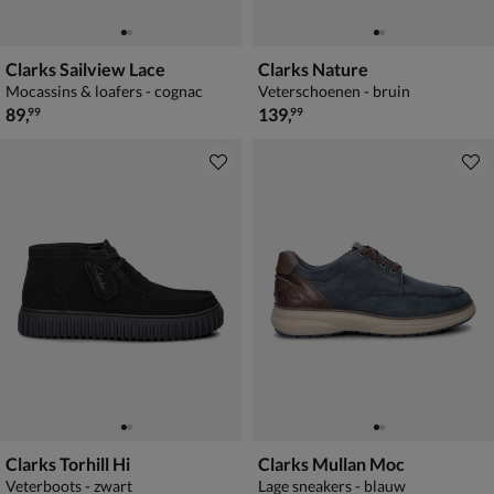
Clarks Sailview Lace
Clarks Nature
Mocassins & loafers - cognac
Veterschoenen - bruin
€ 89,99
€ 139,99
89
,
139
,
99
99
Clarks Torhill Hi
Clarks Mullan Moc
Veterboots - zwart
Lage sneakers - blauw