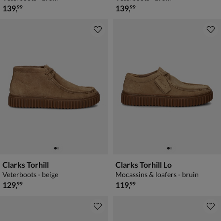
€ 139,99
€ 139,99
139
,
139
,
99
99
Clarks Torhill
Clarks Torhill Lo
Veterboots - beige
Mocassins & loafers - bruin
€ 129,99
€ 119,99
129
,
119
,
99
99