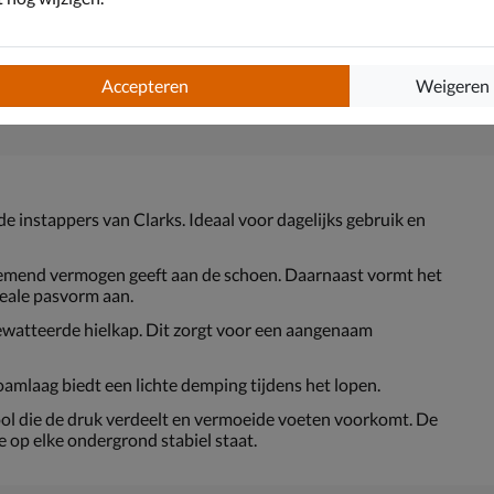
Accepteren
Weigeren
e instappers van Clarks. Ideaal voor dagelijks gebruik en
demend vermogen geeft aan de schoen. Daarnaast vormt het
deale pasvorm aan.
ewatteerde hielkap. Dit zorgt voor een aangenaam
amlaag biedt een lichte demping tijdens het lopen.
l die de druk verdeelt en vermoeide voeten voorkomt. De
e op elke ondergrond stabiel staat.