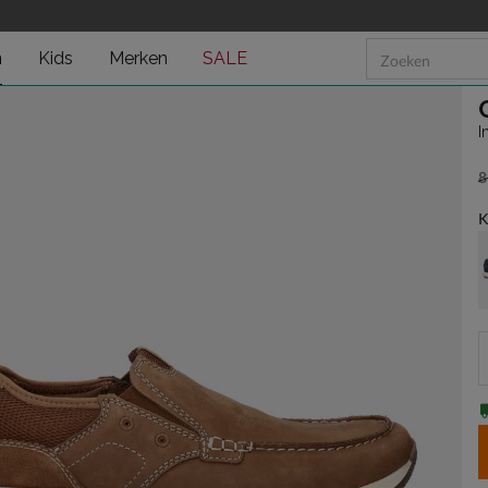
n
Kids
Merken
SALE
I
8
v
K