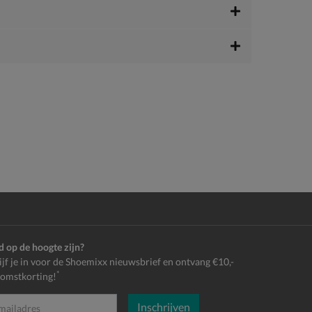
jd op de hoogte zijn?
ijf je in voor de Shoemixx nieuwsbrief en ontvang €10,-
*
omstkorting!
Inschrijven
es