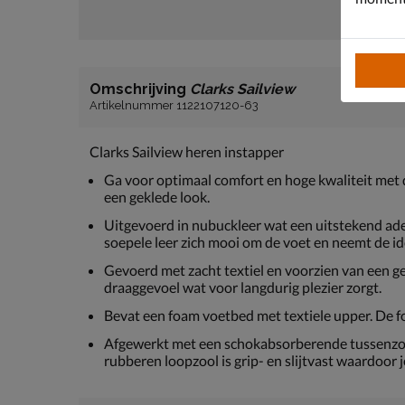
Omschrijving
Clarks Sailview
Artikelnummer 1122107120-63
Clarks Sailview heren instapper
Ga voor optimaal comfort en hoge kwaliteit met d
een geklede look.
Uitgevoerd in nubuckleer wat een uitstekend a
soepele leer zich mooi om de voet en neemt de i
Gevoerd met zacht textiel en voorzien van een g
draaggevoel wat voor langdurig plezier zorgt.
Bevat een foam voetbed met textiele upper. De fo
Afgewerkt met een schokabsorberende tussenzoo
rubberen loopzool is grip- en slijtvast waardoor j