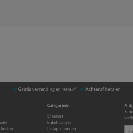
Gratis
verzending en retour*
Achteraf
betalen
Categorieën
Alti
Schr
Sneakers
welk
heden
Enkellaarsjes
 kosten
Instapschoenen
E-mailadr