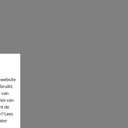
 website
bruikt.
t van
ies van
nt de
n? Lees
ater