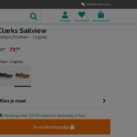
Klantenservice
Inloggen
Favorieten
Winkelmand
Clarks Sailview
nstapschoenen - cognac
79
,
99
9
,
99
an € 89,99 voor € 79,99
leur: cognac
Kies je maat
Vandaag vóór 23.59u besteld, maandag in huis
In winkelmandje