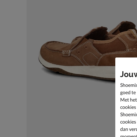
Jou
Shoemix
goed te
Met het
cookies
Shoemix
cookies
dan ver
moment 