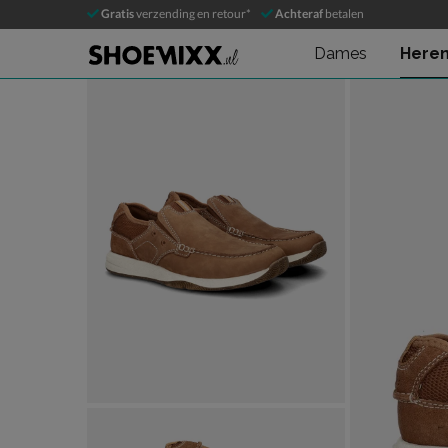
Clarks Sailview
Gratis
verzending en retour*
Achteraf
betalen
Instapschoenen
Dames
Here
Product media galerij