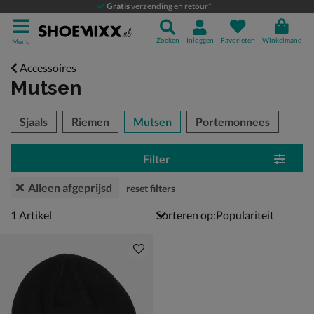
Gratis
verzending en retour*
Zoeken
Inloggen
Favorieten
Winkelmand
Menu
Accessoires
Mutsen
tegorieën over
Sjaals
Riemen
Mutsen
Portemonnees
Filter
Alleen afgeprijsd
reset filters
1 artikel
1
Artikel
Sorteren op: