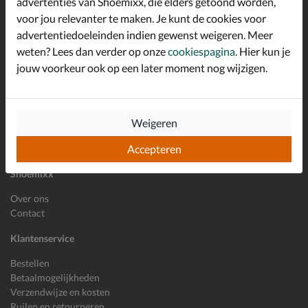
advertenties van Shoemixx, die elders getoond worden,
Schrijf je in voor de Shoemixx nieuwsbrief en ontvang €10,-
voor jou relevanter te maken. Je kunt de cookies voor
*
welkomstkorting!
advertentiedoeleinden indien gewenst weigeren. Meer
weten? Lees dan verder op onze
cookiespagina
. Hier kun je
jouw voorkeur ook op een later moment nog wijzigen.
E-mailadres
Inschrijven
Wil je ons volgen?
Weigeren
Accepteren
Shoemixx
Over ons
Contact
Klantenservice
Bestellen
Betaalmogelijkheden
Verzendwijze en kosten
Ruilen en retourneren