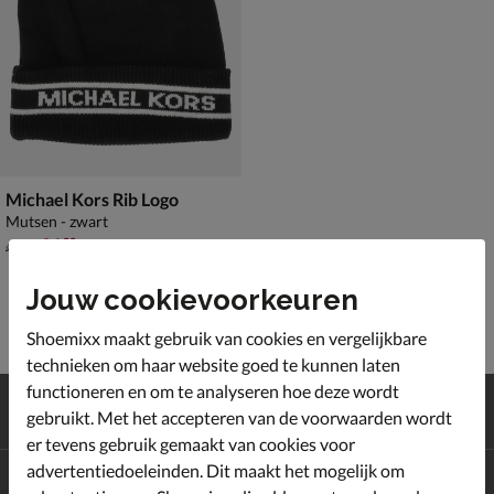
Michael Kors Rib Logo
Mutsen - zwart
van € 49,99 voor € 34,99
34
,
99
49
,
99
Jouw cookievoorkeuren
Shoemixx maakt gebruik van cookies en vergelijkbare
technieken om haar website goed te kunnen laten
functioneren en om te analyseren hoe deze wordt
Gratis
verzending en retour*
gebruikt. Met het accepteren van de voorwaarden wordt
Achteraf
betalen
er tevens gebruik gemaakt van cookies voor
advertentiedoeleinden. Dit maakt het mogelijk om
Altijd op de hoogte zijn?