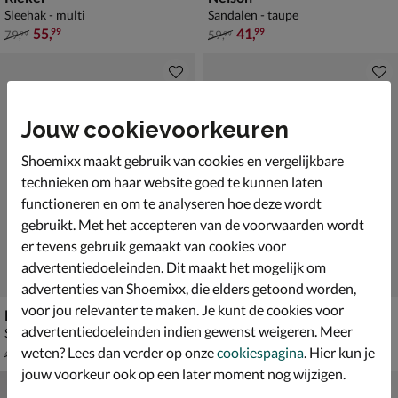
Sleehak - multi
Sandalen - taupe
van € 79,99 voor € 55,99
van € 59,99 voor € 41,99
55
,
41
,
99
99
79
,
59
,
99
99
Jouw cookievoorkeuren
Shoemixx maakt gebruik van cookies en vergelijkbare
technieken om haar website goed te kunnen laten
functioneren en om te analyseren hoe deze wordt
gebruikt. Met het accepteren van de voorwaarden wordt
er tevens gebruik gemaakt van cookies voor
advertentiedoeleinden. Dit maakt het mogelijk om
advertenties van Shoemixx, die elders getoond worden,
voor jou relevanter te maken. Je kunt de cookies voor
Dolcis
Birkenstock Arizona Big Buckle EVA
advertentiedoeleinden indien gewenst weigeren. Meer
Sandalen - beige
Sandalen - zwart
van € 49,99 voor € 34,99
van € 64,99 voor € 45,49
34
,
45
,
99
49
weten? Lees dan verder op onze
cookiespagina
. Hier kun je
49
,
64
,
99
99
jouw voorkeur ook op een later moment nog wijzigen.