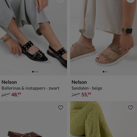
Nelson
Nelson
Ballerinas & instappers - zwart
Sandalen - beige
van € 69,99 voor € 48,99
van € 79,99 voor € 55,99
48
,
55
,
99
99
69
,
79
,
99
99