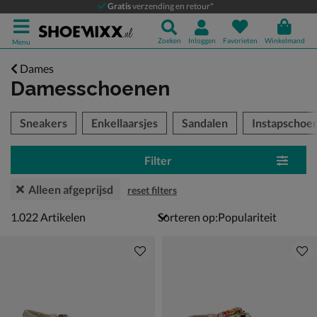
Gratis
verzending en retour*
Zoeken
Inloggen
Favorieten
Winkelmand
Menu
Dames
Damesschoenen
tegorieën over
Sneakers
Enkellaarsjes
Sandalen
Instapschoe
Filter
Alleen afgeprijsd
reset filters
1022 artikelen
1.022
Artikelen
Sorteren op: