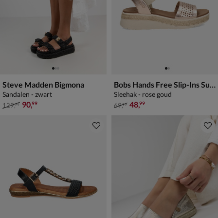
Steve Madden Bigmona
Bobs Hands Free Slip-Ins Sun Ray
Sandalen - zwart
Sleehak - rose goud
van € 129,99 voor € 90,99
van € 69,99 voor € 48,99
90
,
48
,
99
99
129
,
69
,
99
99