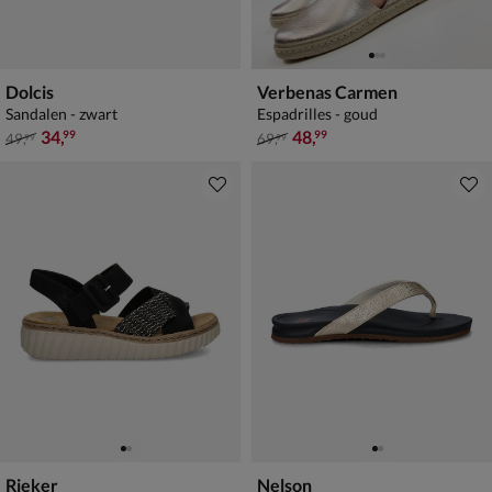
Dolcis
Verbenas Carmen
Sandalen - zwart
Espadrilles - goud
van € 49,99 voor € 34,99
van € 69,99 voor € 48,99
34
,
48
,
99
99
49
,
69
,
99
99
Rieker
Nelson