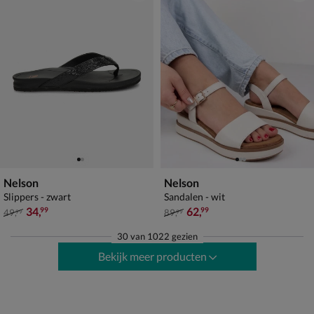
Nelson
Nelson
Slippers - zwart
Sandalen - wit
van € 49,99 voor € 34,99
van € 89,99 voor € 62,99
34
,
62
,
99
99
49
,
89
,
99
99
30
van
1022 gezien
Bekijk meer producten