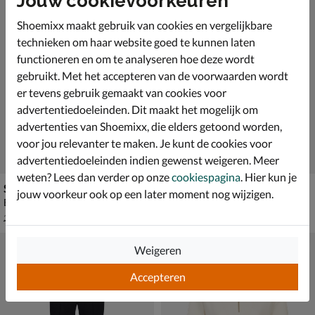
Jouw cookievoorkeuren
Shoemixx maakt gebruik van cookies en vergelijkbare
technieken om haar website goed te kunnen laten
functioneren en om te analyseren hoe deze wordt
gebruikt. Met het accepteren van de voorwaarden wordt
er tevens gebruik gemaakt van cookies voor
advertentiedoeleinden. Dit maakt het mogelijk om
advertenties van Shoemixx, die elders getoond worden,
voor jou relevanter te maken. Je kunt de cookies voor
advertentiedoeleinden indien gewenst weigeren. Meer
weten? Lees dan verder op onze
cookiespagina
. Hier kun je
Skechers Skech-Sweat Delight
Skechers GoShield
jouw voorkeur ook op een later moment nog wijzigen.
Broek - paars
Jas - paars
van € 39,99 voor € 20,00
van € 74,99 voor € 52,49
20
,
52
,
00
49
39
,
74
,
99
99
Weigeren
Accepteren