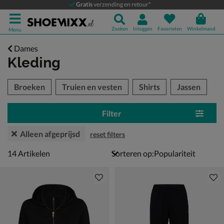
Gratis
verzending en retour*
Zoeken
Inloggen
Favorieten
Winkelmand
Menu
Dames
Kleding
tegorieën over
Broeken
Truien en vesten
Shirts
Jassen
Filter
Alleen afgeprijsd
reset filters
14 artikelen
14
Artikelen
Sorteren op: