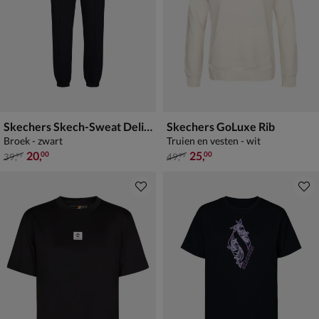
Skechers Skech-Sweat Delight
Skechers GoLuxe Rib
Broek - zwart
Truien en vesten - wit
van € 39,99 voor € 20,00
van € 49,99 voor € 25,00
20
,
25
,
00
00
39
,
49
,
99
99