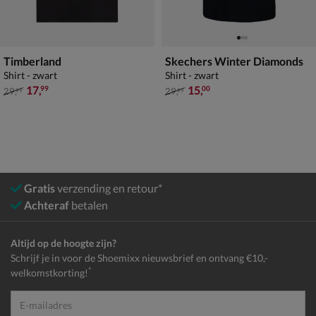
Timberland
Skechers Winter Diamonds
Shirt - zwart
Shirt - zwart
van € 29,99 voor € 17,99
van € 29,99 voor € 15,00
17
,
15
,
99
00
29
,
29
,
99
99
Gratis
verzending en retour*
Achteraf
betalen
Altijd op de hoogte zijn?
Schrijf je in voor de Shoemixx nieuwsbrief en ontvang €10,-
*
welkomstkorting!