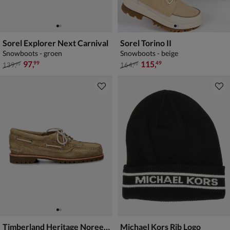
Sorel Explorer Next Carnival
Sorel Torino II
Snowboots - groen
Snowboots - beige
van € 139,99 voor € 97,99
van € 164,99 voor € 115,49
97
,
115
,
99
49
139
,
164
,
99
99
Timberland Heritage Noreen 3-Eye Lug
Michael Kors Rib Logo