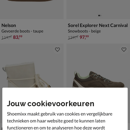
Nelson
Sorel Explorer Next Carnival
Gevoerde boots - taupe
Snowboots - beige
van € 119,99 voor € 83,99
van € 139,99 voor € 97,99
83
,
97
,
99
99
119
,
139
,
99
99
Jouw cookievoorkeuren
Shoemixx maakt gebruik van cookies en vergelijkbare
technieken om haar website goed te kunnen laten
functioneren en om te analyseren hoe deze wordt
Nelson
Ecco Biom Energi