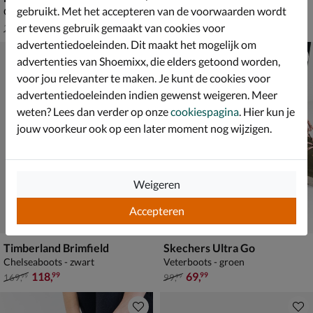
gebruikt. Met het accepteren van de voorwaarden wordt
Gevoerde boots - ecru
Lage sneakers - bruin
van € 119,99 voor € 83,99
van € 149,99 voor € 104,99
83
,
104
,
99
99
er tevens gebruik gemaakt van cookies voor
119
,
149
,
99
99
advertentiedoeleinden. Dit maakt het mogelijk om
advertenties van Shoemixx, die elders getoond worden,
voor jou relevanter te maken. Je kunt de cookies voor
advertentiedoeleinden indien gewenst weigeren. Meer
weten? Lees dan verder op onze
cookiespagina
. Hier kun je
jouw voorkeur ook op een later moment nog wijzigen.
Weigeren
Accepteren
Timberland Brimfield
Skechers Ultra Go
Chelseaboots - zwart
Veterboots - groen
van € 169,99 voor € 118,99
van € 99,99 voor € 69,99
118
,
69
,
99
99
169
,
99
,
99
99