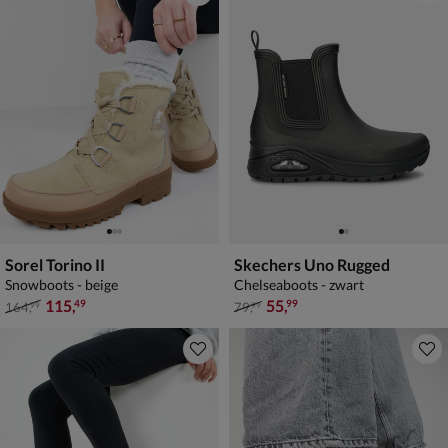
Sorel Torino II
Skechers Uno Rugged
Snowboots - beige
Chelseaboots - zwart
van € 164,99 voor € 115,49
van € 79,99 voor € 55,99
115
,
55
,
49
99
164
,
79
,
99
99