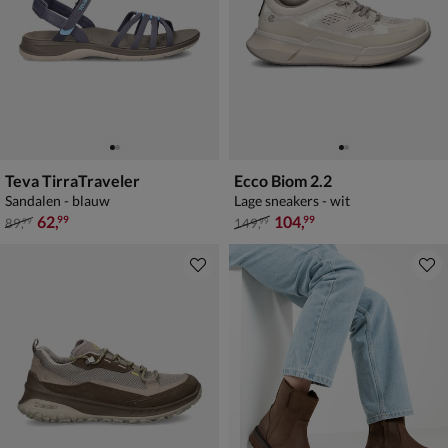
Teva TirraTraveler
Ecco Biom 2.2
Sandalen - blauw
Lage sneakers - wit
van € 89,99 voor € 62,99
van € 149,99 voor € 104,99
62
,
104
,
99
99
89
,
149
,
99
99