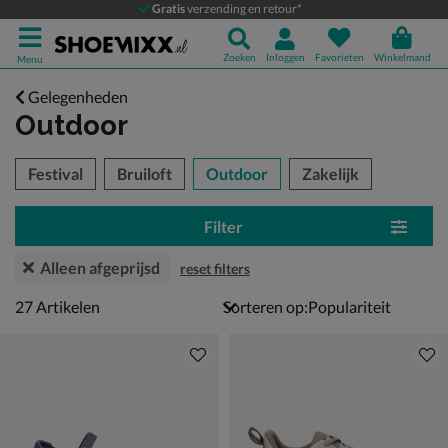
Gratis
verzending en retour*
Zoeken
Inloggen
Favorieten
Winkelmand
Menu
Gelegenheden
Outdoor
tegorieën over
Festival
Bruiloft
Outdoor
Zakelijk
Filter
Alleen afgeprijsd
reset filters
27 artikelen
27
Artikelen
Sorteren op: