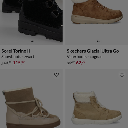
Sorel Torino II
Skechers Glacial Ultra Go
Snowboots - zwart
Veterboots - cognac
van € 164,99 voor € 115,49
van € 89,99 voor € 62,99
115
,
62
,
49
99
164
,
89
,
99
99