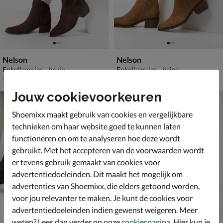
Nelson
Nelson
Enkellaarsjes - bruin
Enkellaarsjes - beige
€ 119,99
€ 119,99
119
,
119
,
99
99
Jouw cookievoorkeuren
Shoemixx maakt gebruik van cookies en vergelijkbare
technieken om haar website goed te kunnen laten
functioneren en om te analyseren hoe deze wordt
gebruikt. Met het accepteren van de voorwaarden wordt
er tevens gebruik gemaakt van cookies voor
advertentiedoeleinden. Dit maakt het mogelijk om
advertenties van Shoemixx, die elders getoond worden,
voor jou relevanter te maken. Je kunt de cookies voor
advertentiedoeleinden indien gewenst weigeren. Meer
weten? Lees dan verder op onze
cookiespagina
. Hier kun je