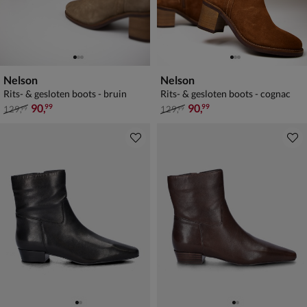
Nelson
Nelson
Rits- & gesloten boots - bruin
Rits- & gesloten boots - cognac
van € 129,99 voor € 90,99
van € 129,99 voor € 90,99
90
,
90
,
99
99
129
,
129
,
99
99