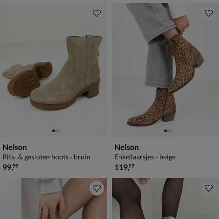
Nelson
Nelson
Rits- & gesloten boots - bruin
Enkellaarsjes - beige
€ 99,99
€ 119,99
99
,
119
,
99
99