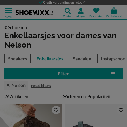
Gratis
verzending en retour*
Zoeken
Inloggen
Favorieten
Winkelmand
Menu
Schoenen
Enkellaarsjes voor dames
van
Nelson
tegorieën over
Sneakers
Enkellaarsjes
Sandalen
Instapschoe
Filter
Nelson
reset filters
26 artikelen
26
Artikelen
Sorteren op: