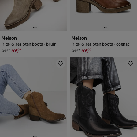
Nelson
Nelson
Rits- & gesloten boots - bruin
Rits- & gesloten boots - cognac
van € 99,99 voor € 69,99
van € 99,99 voor € 69,99
69
,
69
,
99
99
99
,
99
,
99
99