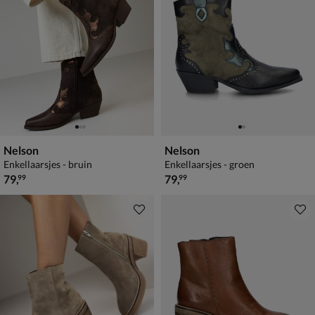
Nelson
Nelson
Enkellaarsjes - bruin
Enkellaarsjes - groen
€ 79,99
€ 79,99
79
,
79
,
99
99