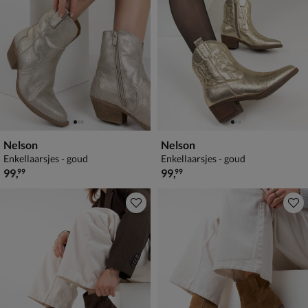
Nelson
Nelson
Enkellaarsjes - goud
Enkellaarsjes - goud
€ 99,99
€ 99,99
99
,
99
,
99
99