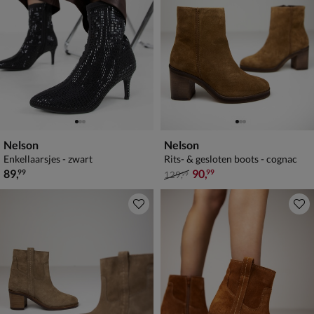
Nelson
Nelson
Enkellaarsjes - zwart
Rits- & gesloten boots - cognac
€ 89,99
van € 129,99 voor € 90,99
89
,
90
,
99
99
129
,
99