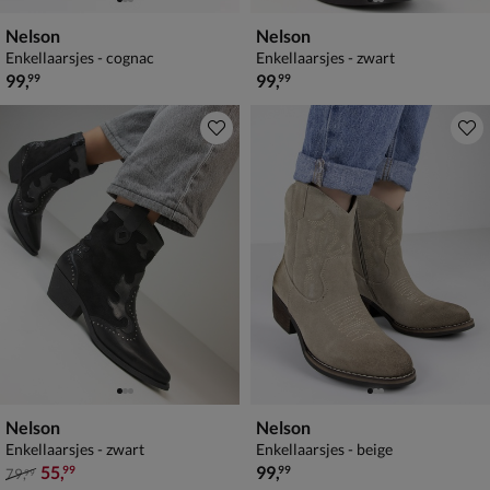
Nelson
Nelson
Enkellaarsjes - cognac
Enkellaarsjes - zwart
€ 99,99
€ 99,99
99
,
99
,
99
99
Nelson
Nelson
Enkellaarsjes - zwart
Enkellaarsjes - beige
van € 79,99 voor € 55,99
€ 99,99
55
,
99
,
99
99
79
,
99