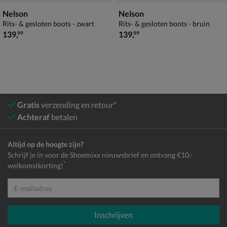
Nelson
Nelson
Rits- & gesloten boots - zwart
Rits- & gesloten boots - bruin
€ 139,99
€ 139,99
139
,
139
,
99
99
Gratis
verzending en retour*
Achteraf
betalen
Altijd op de hoogte zijn?
Schrijf je in voor de Shoemixx nieuwsbrief en ontvang €10,-
*
welkomstkorting!
E-mailadres
Inschrijven