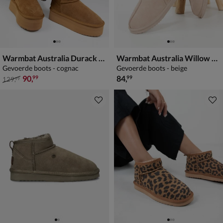
Warmbat Australia Durack Triple
Warmbat Australia Willow Plateau
Gevoerde boots - cognac
Gevoerde boots - beige
van € 129,99 voor € 90,99
€ 84,99
90
,
84
,
99
99
129
,
99