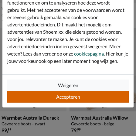
functioneren en om te analyseren hoe deze wordt
Warmbat Australia Durack Plateau
Warmbat Australia Willow
gebruikt. Met het accepteren van de voorwaarden wordt
Gevoerde boots - beige
Gevoerde boots - bruin
er tevens gebruik gemaakt van cookies voor
€ 119,99
€ 79,99
119
,
79
,
99
99
advertentiedoeleinden. Dit maakt het mogelijk om
advertenties van Shoemixx, die elders getoond worden,
voor jou relevanter te maken. Je kunt de cookies voor
advertentiedoeleinden indien gewenst weigeren. Meer
weten? Lees dan verder op onze
cookiespagina
. Hier kun je
jouw voorkeur ook op een later moment nog wijzigen.
Weigeren
Accepteren
Warmbat Australia Durack
Warmbat Australia Willow
Gevoerde boots - zwart
Gevoerde boots - beige
€ 99,99
€ 79,99
99
,
79
,
99
99