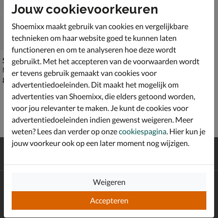
Jouw cookievoorkeuren
Shoemixx maakt gebruik van cookies en vergelijkbare
technieken om haar website goed te kunnen laten
functioneren en om te analyseren hoe deze wordt
Skechers Retro Lite - Upgrade
gebruikt. Met het accepteren van de voorwaarden wordt
Mocassins & loafers - blauw
er tevens gebruik gemaakt van cookies voor
€ 89,99
89
,
99
advertentiedoeleinden. Dit maakt het mogelijk om
advertenties van Shoemixx, die elders getoond worden,
voor jou relevanter te maken. Je kunt de cookies voor
advertentiedoeleinden indien gewenst weigeren. Meer
weten? Lees dan verder op onze
cookiespagina
. Hier kun je
jouw voorkeur ook op een later moment nog wijzigen.
Gratis
verzending en retour*
Achteraf
betalen
Weigeren
Altijd op de hoogte zijn?
Schrijf je in voor de Shoemixx nieuwsbrief en ontvang €10,-
Accepteren
*
welkomstkorting!