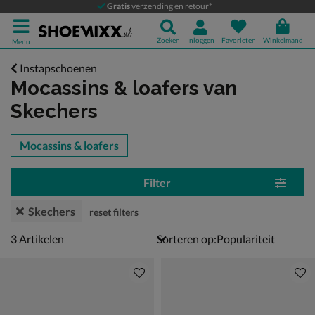
Gratis
verzending en retour*
Zoeken
Inloggen
Favorieten
Winkelmand
Menu
Instapschoenen
Mocassins & loafers
van
Skechers
tegorieën over
Mocassins & loafers
Filter
Skechers
reset filters
3 artikelen
3
Artikelen
Sorteren op: