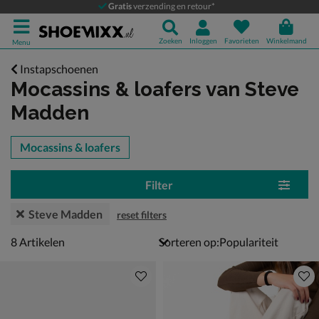
Gratis
verzending en retour*
Zoeken
Inloggen
Favorieten
Winkelmand
Menu
Instapschoenen
Mocassins & loafers
van Steve
Madden
tegorieën over
Mocassins & loafers
Filter
Steve Madden
reset filters
8 artikelen
8
Artikelen
Sorteren op: