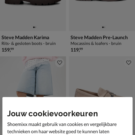
Steve Madden Karima
Steve Madden Pre-Launch
Rits- & gesloten boots - bruin
Mocassins & loafers - bruin
€ 159,99
€ 119,99
159
,
119
,
99
99
Jouw cookievoorkeuren
Shoemixx maakt gebruik van cookies en vergelijkbare
technieken om haar website goed te kunnen laten