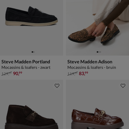
Steve Madden Portland
Steve Madden Adison
Mocassins & loafers - zwart
Mocassins & loafers - bruin
van € 129,99 voor € 90,99
van € 119,99 voor € 83,99
90
,
83
,
99
99
129
,
119
,
99
99