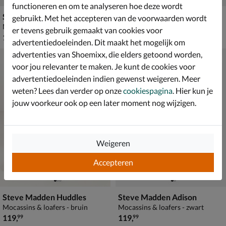
functioneren en om te analyseren hoe deze wordt
Steve Madden Patrizia
Steve Madden Portland
gebruikt. Met het accepteren van de voorwaarden wordt
Mocassins & loafers - bruin
Mocassins & loafers - beige
er tevens gebruik gemaakt van cookies voor
€ 119,99
€ 129,99
119
,
129
,
99
99
advertentiedoeleinden. Dit maakt het mogelijk om
advertenties van Shoemixx, die elders getoond worden,
voor jou relevanter te maken. Je kunt de cookies voor
advertentiedoeleinden indien gewenst weigeren. Meer
weten? Lees dan verder op onze
cookiespagina
. Hier kun je
jouw voorkeur ook op een later moment nog wijzigen.
Weigeren
Accepteren
Steve Madden Huddles
Steve Madden Adison
Mocassins & loafers - bruin
Mocassins & loafers - zwart
€ 119,99
€ 119,99
119
,
119
,
99
99