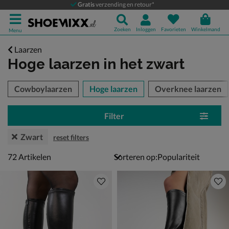
Gratis
verzending en retour*
Zoeken
Inloggen
Favorieten
Winkelmand
Menu
Laarzen
Hoge laarzen
in het zwart
tegorieën over
Cowboylaarzen
Hoge laarzen
Overknee laarzen
Filter
Zwart
reset filters
72 artikelen
72
Artikelen
Sorteren op: