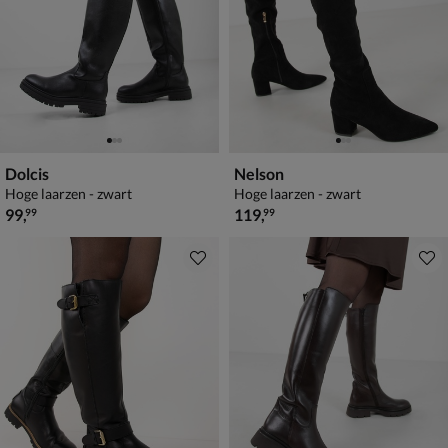
Dolcis
Nelson
Hoge laarzen - zwart
Hoge laarzen - zwart
€ 99,99
€ 119,99
99
,
119
,
99
99