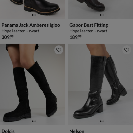
Panama Jack Amberes Igloo
Gabor Best Fitting
Hoge laarzen - zwart
Hoge laarzen - zwart
€ 309,99
€ 189,99
309
,
189
,
99
99
Dolcis
Nelson