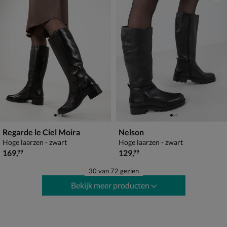
Regarde le Ciel Moira
Nelson
Hoge laarzen - zwart
Hoge laarzen - zwart
€ 169,99
€ 129,99
169
,
129
,
99
99
30
van
72 gezien
Bekijk meer producten