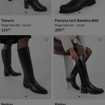
Tamaris
Panama Jack Bambina B60
Hoge laarzen - zwart
Hoge laarzen - zwart
€ 129,99
€ 209,99
129
,
209
,
99
99
Nelson
Rieker