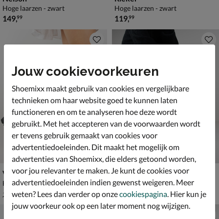
Hoge laarzen - zwart
Hoge laarzen - zwart
€ 149,99
€ 119,99
149
,
119
,
99
99
Jouw cookievoorkeuren
Shoemixx maakt gebruik van cookies en vergelijkbare
technieken om haar website goed te kunnen laten
functioneren en om te analyseren hoe deze wordt
gebruikt. Met het accepteren van de voorwaarden wordt
er tevens gebruik gemaakt van cookies voor
advertentiedoeleinden. Dit maakt het mogelijk om
advertenties van Shoemixx, die elders getoond worden,
voor jou relevanter te maken. Je kunt de cookies voor
Vagabond Shoemakers Kenova
Rieker
advertentiedoeleinden indien gewenst weigeren. Meer
Hoge laarzen - zwart
Hoge laarzen - zwart
van € 179,99 voor € 125,99
van € 89,99 voor € 62,99
125
,
62
,
99
99
weten? Lees dan verder op onze
cookiespagina
. Hier kun je
179
,
89
,
99
99
jouw voorkeur ook op een later moment nog wijzigen.