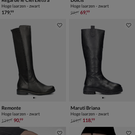
Hoge laarzen - zwart
Hoge laarzen - zwart
€ 179,99
van € 99,99 voor € 69,99
179
,
69
,
99
99
99
,
99
Remonte
Maruti Briana
Hoge laarzen - zwart
Hoge laarzen - zwart
van € 129,99 voor € 90,99
van € 169,99 voor € 118,99
90
,
118
,
99
99
129
,
169
,
99
99