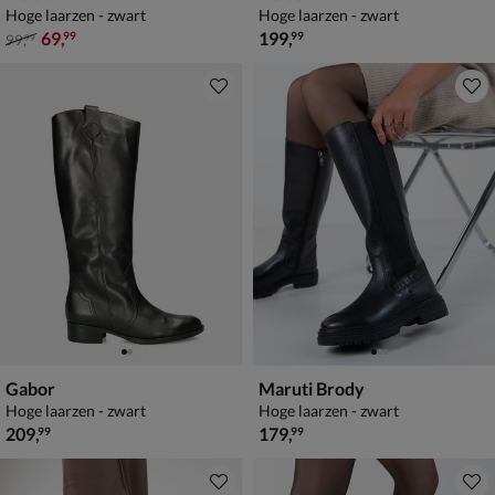
Hoge laarzen - zwart
Hoge laarzen - zwart
van € 99,99 voor € 69,99
€ 199,99
69
,
199
,
99
99
99
,
99
Gabor
Maruti Brody
Hoge laarzen - zwart
Hoge laarzen - zwart
€ 209,99
€ 179,99
209
,
179
,
99
99