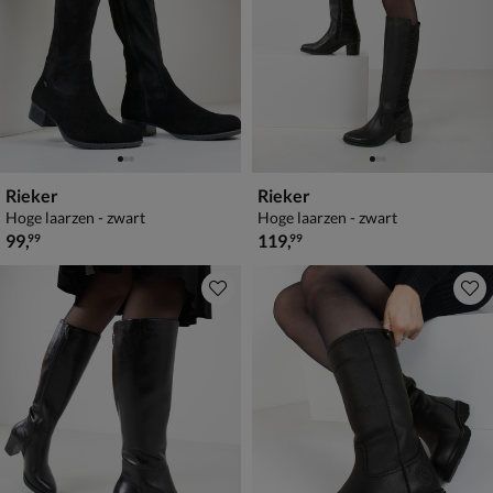
Rieker
Rieker
Hoge laarzen - zwart
Hoge laarzen - zwart
€ 99,99
€ 119,99
99
,
119
,
99
99