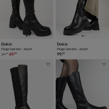
Dolcis
Dolcis
Hoge laarzen - zwart
Hoge laarzen - zwart
van € 99,99 voor € 69,99
€ 99,99
69
,
99
,
99
99
99
,
99