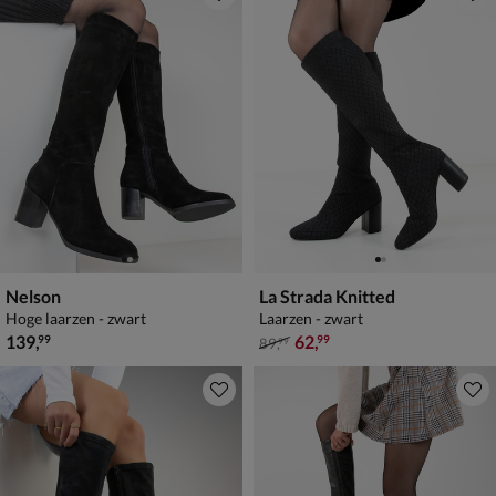
Nelson
La Strada Knitted
Hoge laarzen - zwart
Laarzen - zwart
€ 139,99
van € 89,99 voor € 62,99
139
,
62
,
99
99
89
,
99