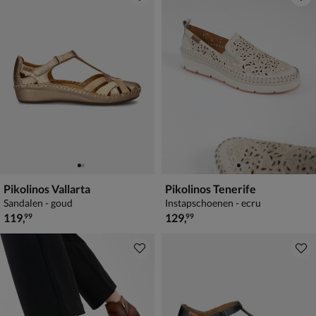
Pikolinos Vallarta
Pikolinos Tenerife
Sandalen - goud
Instapschoenen - ecru
€ 119,99
€ 129,99
119
,
129
,
99
99