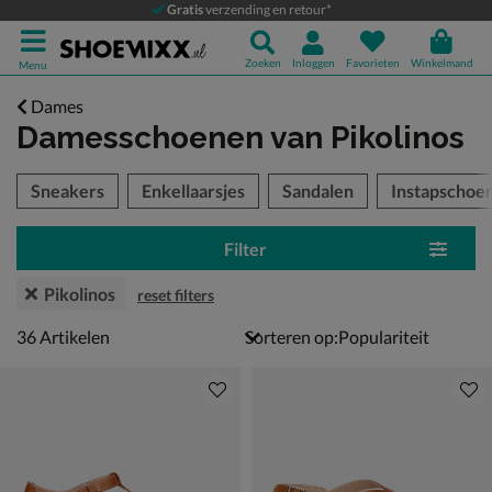
Gratis
verzending en retour*
Zoeken
Inloggen
Favorieten
Winkelmand
Menu
Dames
Damesschoenen
van Pikolinos
tegorieën over
Sneakers
Enkellaarsjes
Sandalen
Instapschoe
Filter
Pikolinos
reset filters
36 artikelen
36
Artikelen
Sorteren op: