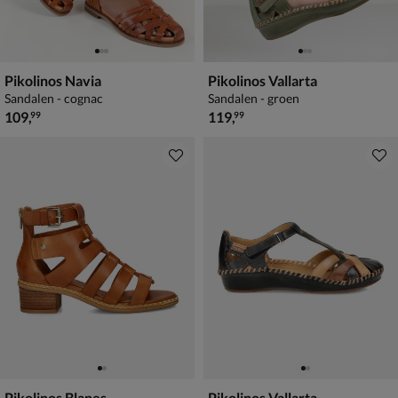
Pikolinos Navia
Pikolinos Vallarta
Sandalen - cognac
Sandalen - groen
€ 109,99
€ 119,99
109
,
119
,
99
99
Pikolinos Blanes
Pikolinos Vallarta