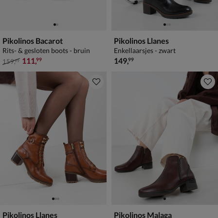
Pikolinos Bacarot
Pikolinos Llanes
Rits- & gesloten boots - bruin
Enkellaarsjes - zwart
van € 159,99 voor € 111,99
€ 149,99
111
,
149
,
99
99
159
,
99
Pikolinos Llanes
Pikolinos Malaga