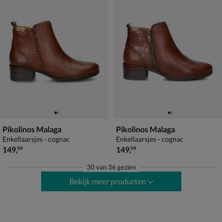
Pikolinos Malaga
Pikolinos Malaga
Enkellaarsjes - cognac
Enkellaarsjes - cognac
€ 149,99
€ 149,99
149
,
149
,
99
99
30
van
36 gezien
Bekijk meer producten