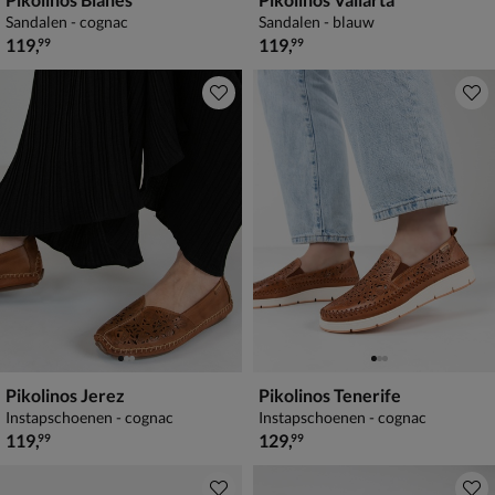
Sandalen - cognac
Sandalen - blauw
€ 119,99
€ 119,99
119
,
119
,
99
99
Pikolinos Jerez
Pikolinos Tenerife
Instapschoenen - cognac
Instapschoenen - cognac
€ 119,99
€ 129,99
119
,
129
,
99
99