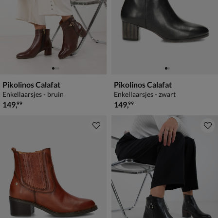
Pikolinos Calafat
Pikolinos Calafat
Enkellaarsjes - bruin
Enkellaarsjes - zwart
€ 149,99
€ 149,99
149
,
149
,
99
99