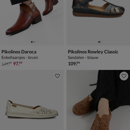
Pikolinos Daroca
Pikolinos Rowley Classic
Enkellaarsjes - bruin
Sandalen - blauw
van € 139,99 voor € 97,99
€ 109,99
97
,
109
,
99
99
139
,
99