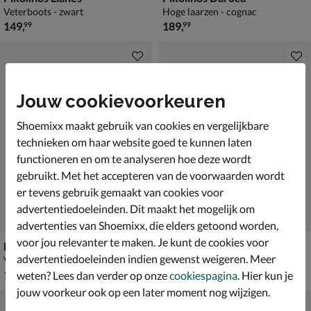
Veterboots - zwart
Hoge laarzen - cognac
€ 149,99
€ 189,99
149
,
189
,
99
99
Jouw cookievoorkeuren
Shoemixx maakt gebruik van cookies en vergelijkbare
technieken om haar website goed te kunnen laten
functioneren en om te analyseren hoe deze wordt
gebruikt. Met het accepteren van de voorwaarden wordt
er tevens gebruik gemaakt van cookies voor
advertentiedoeleinden. Dit maakt het mogelijk om
advertenties van Shoemixx, die elders getoond worden,
voor jou relevanter te maken. Je kunt de cookies voor
Pikolinos Llanes
Pikolinos Llanes
advertentiedoeleinden indien gewenst weigeren. Meer
Veterboots - bruin
Rits- & gesloten boots - cognac
€ 149,99
van € 149,99 voor € 104,99
149
,
104
,
99
99
weten? Lees dan verder op onze
cookiespagina
. Hier kun je
149
,
99
jouw voorkeur ook op een later moment nog wijzigen.