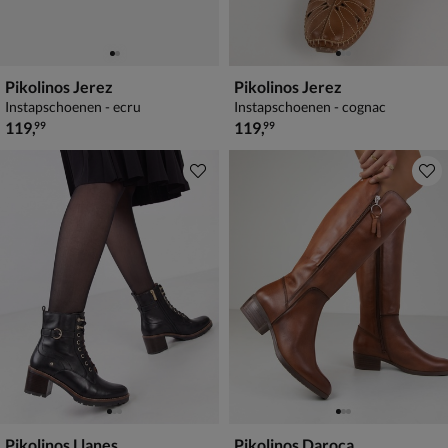
Pikolinos Jerez
Pikolinos Jerez
Instapschoenen - ecru
Instapschoenen - cognac
€ 119,99
€ 119,99
119
,
119
,
99
99
Pikolinos Llanes
Pikolinos Daroca