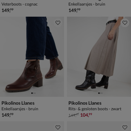
Veterboots - cognac
Enkellaarsjes - bruin
€ 149,99
€ 149,99
149
,
149
,
99
99
Pikolinos Llanes
Pikolinos Llanes
Enkellaarsjes - bruin
Rits- & gesloten boots - zwart
€ 149,99
van € 149,99 voor € 104,99
149
,
104
,
99
99
149
,
99