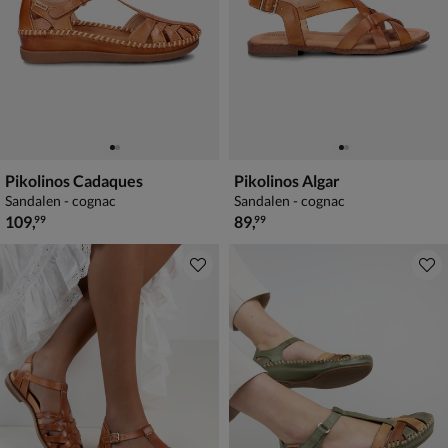
Pikolinos Cadaques
Pikolinos Algar
Sandalen - cognac
Sandalen - cognac
€ 109,99
€ 89,99
109
,
89
,
99
99