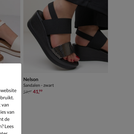
Nelson
Sandalen - zwart
 website
van € 59,99 voor € 41,99
41
,
99
59
,
99
bruikt.
t van
ies van
nt de
n? Lees
ater