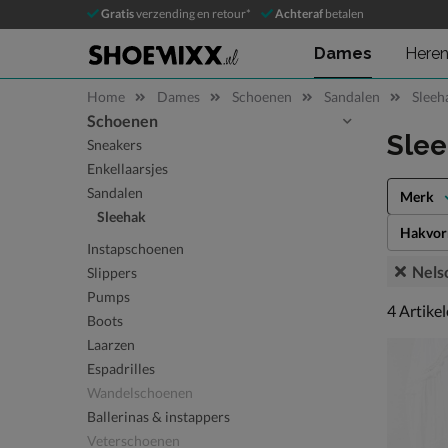
Gratis
verzending en retour*
Achteraf
betalen
Dames
Here
Home
Dames
Schoenen
Sandalen
Sleeh
Schoenen
Sla categorieën over
Sle
Sneakers
Enkellaarsjes
Sandalen
Merk
Sleehak
Hakvo
Instapschoenen
Nels
Slippers
Pumps
4 artikel
4
Artike
Boots
Laarzen
Espadrilles
Wandelschoenen
Ballerinas & instappers
Veterschoenen