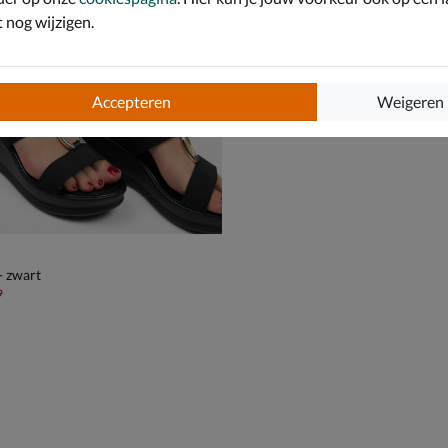
nog wijzigen.
Accepteren
Weigeren
- zwart
,99 voor € 41,99
9