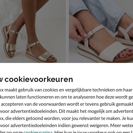
w cookievoorkeuren
Nelson
- goud
Sandalen - wit
x maakt gebruik van cookies en vergelijkbare technieken om haar
,99 voor € 62,99
van € 89,99 voor € 62,99
62
,
9
99
89
,
99
 kunnen laten functioneren en om te analyseren hoe deze wordt ge
 accepteren van de voorwaarden wordt er tevens gebruik gemaak
 voor advertentiedoeleinden. Dit maakt het mogelijk om advertent
x, die elders getoond worden, voor jou relevanter te maken. Je ku
 voor advertentiedoeleinden indien gewenst weigeren. Meer wete
der op onze
cookiespagina
. Hier kun je jouw voorkeur ook op een l