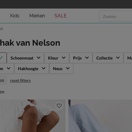
n
Kids
Merken
SALE
ak
ehak
van Nelson
Schoenmaat
Kleur
Prijs
Collectie
Ma
rm
Hakhoogte
Neus
on
reset filters
en
len