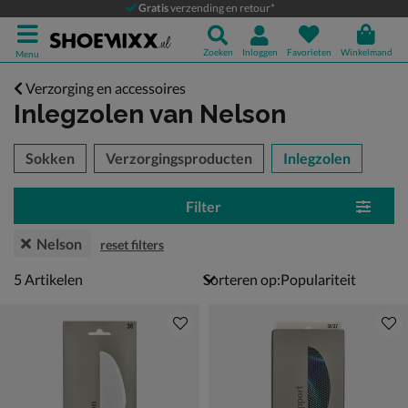
Gratis
verzending en retour*
Zoeken
Inloggen
Favorieten
Winkelmand
Menu
Verzorging en accessoires
Inlegzolen
van Nelson
tegorieën over
Sokken
Verzorgingsproducten
Inlegzolen
Filter
Nelson
reset filters
5 artikelen
5
Artikelen
Sorteren op: