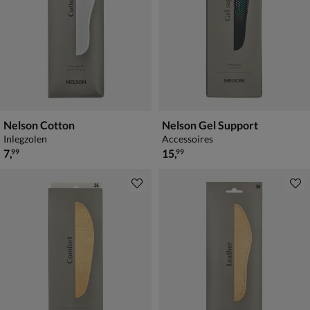
Nelson Cotton
Nelson Gel Support
Inlegzolen
Accessoires
€ 7,99
€ 15,99
7
,
15
,
99
99