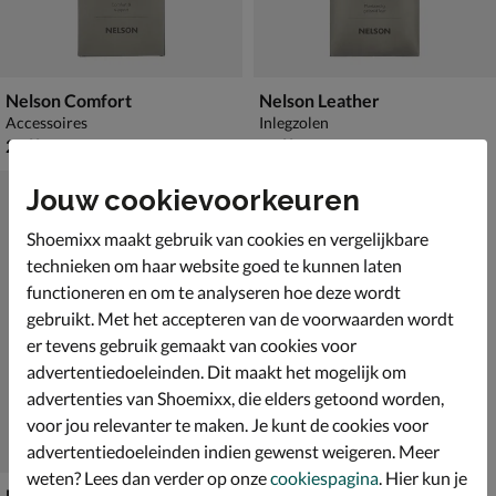
Nelson Comfort
Nelson Leather
Accessoires
Inlegzolen
€ 24,99
€ 10,99
24
,
10
,
99
99
Jouw cookievoorkeuren
Shoemixx maakt gebruik van cookies en vergelijkbare
technieken om haar website goed te kunnen laten
functioneren en om te analyseren hoe deze wordt
gebruikt. Met het accepteren van de voorwaarden wordt
er tevens gebruik gemaakt van cookies voor
advertentiedoeleinden. Dit maakt het mogelijk om
advertenties van Shoemixx, die elders getoond worden,
voor jou relevanter te maken. Je kunt de cookies voor
advertentiedoeleinden indien gewenst weigeren. Meer
weten? Lees dan verder op onze
cookiespagina
. Hier kun je
Nelson Leather 1/2