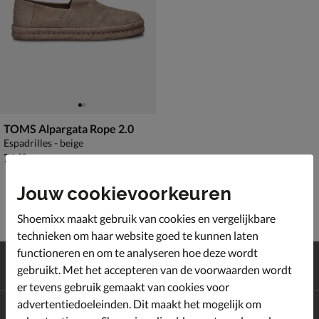
TOMS Alpargata Rope 2.0
Espadrilles - beige
€ 79,99
79
,
99
Jouw cookievoorkeuren
Shoemixx maakt gebruik van cookies en vergelijkbare
technieken om haar website goed te kunnen laten
functioneren en om te analyseren hoe deze wordt
Gratis
verzending en retour*
gebruikt. Met het accepteren van de voorwaarden wordt
Achteraf
betalen
er tevens gebruik gemaakt van cookies voor
advertentiedoeleinden. Dit maakt het mogelijk om
Altijd op de hoogte zijn?