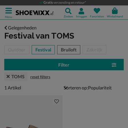
Gratis
verzending en retour*
Zoeken
Inloggen
Favorieten
Winkelmand
Menu
Gelegenheden
Festival
van TOMS
tegorieën over
Outdoor
Festival
Bruiloft
Zakelijk
Filter
TOMS
reset filters
1 artikel
1
Artikel
Sorteren op: