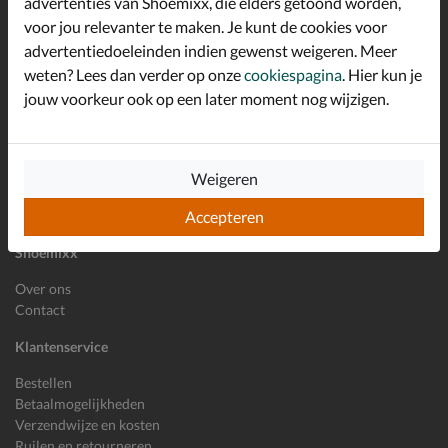
advertenties van Shoemixx, die elders getoond worden,
Schrijf je in voor de Shoemixx nieuwsbrief en ontvang €10,-
voor jou relevanter te maken. Je kunt de cookies voor
*
welkomstkorting!
advertentiedoeleinden indien gewenst weigeren. Meer
weten? Lees dan verder op onze
cookiespagina
. Hier kun je
jouw voorkeur ook op een later moment nog wijzigen.
E-mailadres
Inschrijven
Wil je ons volgen?
Weigeren
Accepteren
Shoemixx
Over ons
Contact
Klantenservice
Bestellen
Betaalmogelijkheden
Verzendwijze en kosten
Ruilen en retourneren