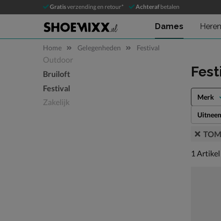
Gratis
verzending en retour*
Achteraf
betalen
Dames
Here
Home
Gelegenheden
Festival
Outdoor
Sla categorieën over
Fest
Bruiloft
Festival
Merk
Zakelijk
Uitnee
TOM
1 artikel
1
Artikel