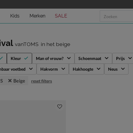
n
Kids
Merken
SALE
ival
vanTOMS
in het beige
Kleur
Man of vrouw?
Schoenmaat
Prijs
mbaar voetbed
Hakvorm
Hakhoogte
Neus
S
Beige
reset filters