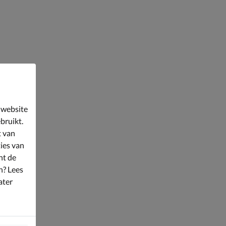
 website
bruikt.
t van
ies van
nt de
n? Lees
ater