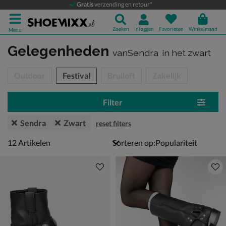
Gratis
verzending en retour*
Zoeken
Inloggen
Favorieten
Winkelmand
Menu
Gelegenheden
vanSendra
in het zwart
tegorieën over
Outdoor
Festival
Bruiloft
Zakelijk
Filter
Sendra
Zwart
reset filters
12 artikelen
12
Artikelen
Sorteren op: