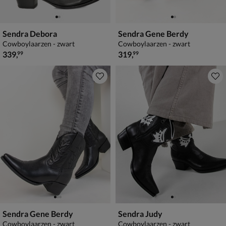
Sendra Debora
Sendra Gene Berdy
Cowboylaarzen - zwart
Cowboylaarzen - zwart
€ 339,99
€ 319,99
339
,
319
,
99
99
Sendra Gene Berdy
Sendra Judy
Cowboylaarzen - zwart
Cowboylaarzen - zwart