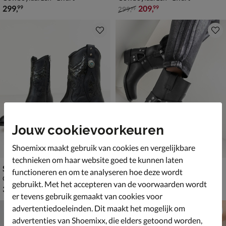
€ 299,99
van € 299,99 voor € 209,99
299
,
209
,
99
99
299
,
99
Jouw cookievoorkeuren
Shoemixx maakt gebruik van cookies en vergelijkbare
technieken om haar website goed te kunnen laten
Sendra Debora Insa
Sendra 9077 Pete
functioneren en om te analyseren hoe deze wordt
Cowboylaarzen - zwart
Bikerboots - zwart
gebruikt. Met het accepteren van de voorwaarden wordt
€ 329,99
€ 249,99
329
,
249
,
99
99
er tevens gebruik gemaakt van cookies voor
advertentiedoeleinden. Dit maakt het mogelijk om
advertenties van Shoemixx, die elders getoond worden,