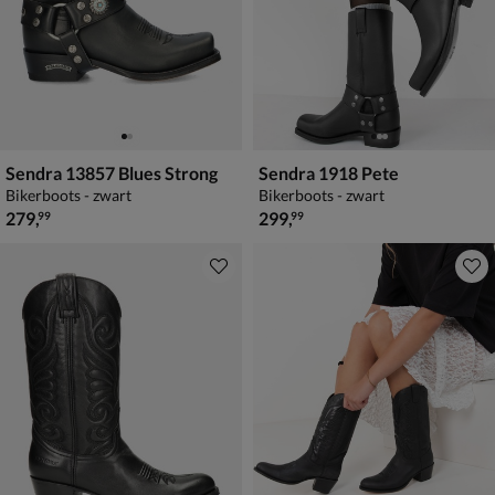
Sendra 13857 Blues Strong
Sendra 1918 Pete
Bikerboots - zwart
Bikerboots - zwart
€ 279,99
€ 299,99
279
,
299
,
99
99