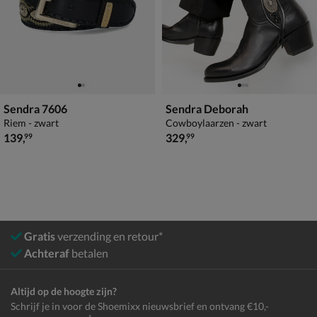
Sendra 7606
Sendra Deborah
Riem - zwart
Cowboylaarzen - zwart
€ 139,99
€ 329,99
139
,
329
,
99
99
Gratis
verzending en retour*
Achteraf
betalen
Altijd op de hoogte zijn?
Schrijf je in voor de Shoemixx nieuwsbrief en ontvang €10,-