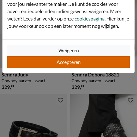
voor jou relevanter te maken. Je kunt de cookies voor
advertentiedoeleinden indien gewenst weigeren. Meer
weten? Lees dan verder op onze
cookiespagina
. Hier kun je
jouw voorkeur ook op een later moment nog wijzigen.
Weigeren
Accepteren
Sendra Judy
Sendra Debora 18821
Cowboylaarzen - zwart
Cowboylaarzen - zwart
€ 329,99
€ 329,99
329
,
329
,
99
99