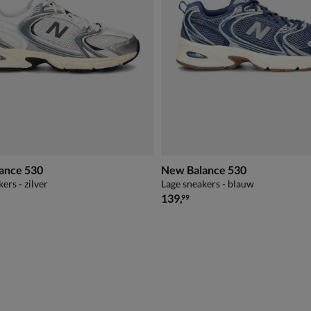
ance 530
New Balance 530
ers - zilver
Lage sneakers - blauw
€ 139,99
139
,
99