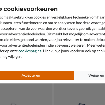
w cookievoorkeuren
x maakt gebruik van cookies en vergelijkbare technieken om haar
 kunnen laten functioneren en om te analyseren hoe deze wordt ge
 accepteren van de voorwaarden wordt er tevens gebruik gemaak
 voor advertentiedoeleinden. Dit maakt het mogelijk om advertent
x, die elders getoond worden, voor jou relevanter te maken. Je ku
 voor advertentiedoeleinden indien gewenst weigeren. Meer wete
der op onze
cookiespagina
. Hier kun je jouw voorkeur ook op een l
nog wijzigen.
ance 530
New Balance 530
kers - zwart
Lage sneakers - bruin
€ 139,99
139
,
99
Accepteren
Weigeren