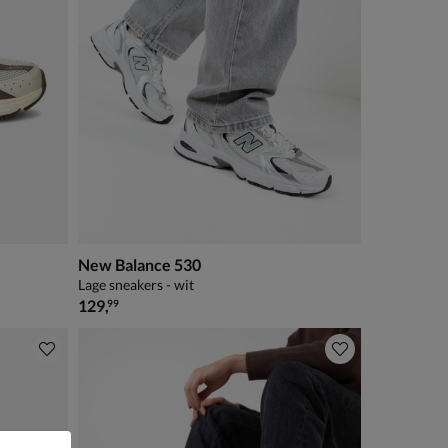
New Balance 530
Lage sneakers - wit
€ 129,99
129
,
99