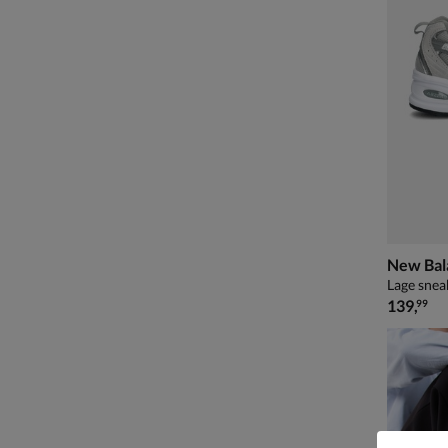
New Bal
Lage sneak
€ 139,99
139
,
99