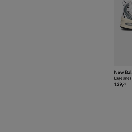
New Bal
Lage sneak
€ 139,99
139
,
99