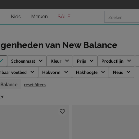
n
Kids
Merken
SALE
egenheden
van New Balance
Schoenmaat
Kleur
Prijs
Productlijn
mbaar voetbed
Hakvorm
Hakhoogte
Neus
Balance
reset filters
en
len