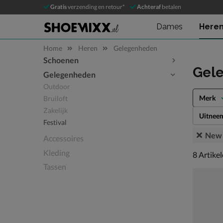
Gratis
verzending en retour*
Achteraf
betalen
Dames
Here
Home
Heren
Gelegenheden
Schoenen
Sla categorieën over
Gel
Gelegenheden
Outdoor
Merk
Bruiloft
Zakelijk
Uitnee
Festival
New 
Accessoires
Kleding
8 artikel
8
Artike
Tassen