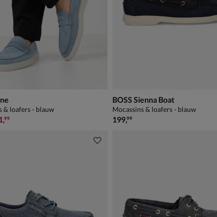
one
BOSS Sienna Boat
 & loafers - blauw
Mocassins & loafers - blauw
9,99 voor € 111,99
€ 199,99
1
,
199
,
99
99