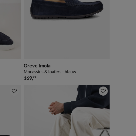
Greve Imola
Mocassins & loafers - blauw
€ 169,99
169
,
99