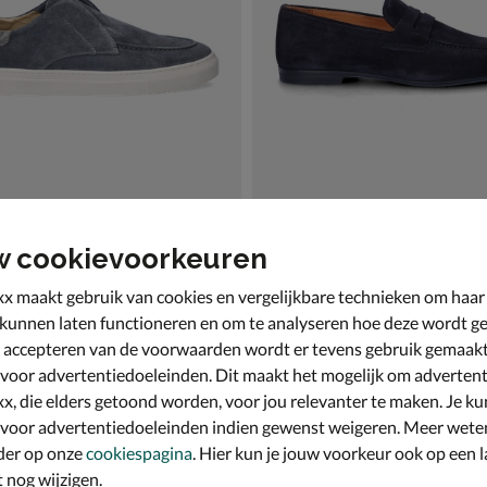
w cookievoorkeuren
Nelson
 & loafers - blauw
Mocassins & loafers - blauw
x maakt gebruik van cookies en vergelijkbare technieken om haar
,99 voor € 69,99
€ 139,99
139
,
9
99
 kunnen laten functioneren en om te analyseren hoe deze wordt ge
 accepteren van de voorwaarden wordt er tevens gebruik gemaak
 voor advertentiedoeleinden. Dit maakt het mogelijk om advertent
x, die elders getoond worden, voor jou relevanter te maken. Je ku
 voor advertentiedoeleinden indien gewenst weigeren. Meer wete
der op onze
cookiespagina
. Hier kun je jouw voorkeur ook op een l
nog wijzigen.