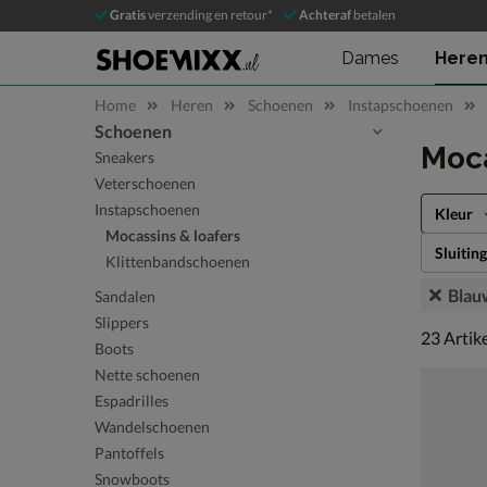
Gratis
verzending en retour*
Achteraf
betalen
Dames
Here
Home
Heren
Schoenen
Instapschoenen
Schoenen
Sla categorieën over
Moca
Sneakers
Veterschoenen
Instapschoenen
Kleur
Mocassins & loafers
Sluiting
Klittenbandschoenen
Blau
Sandalen
Slippers
23 artike
23
Artik
Boots
Nette schoenen
Espadrilles
Wandelschoenen
Pantoffels
Snowboots