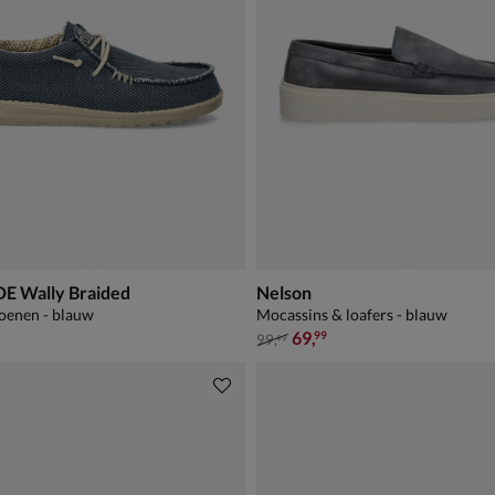
 Wally Braided
Nelson
oenen - blauw
Mocassins & loafers - blauw
van € 99,99 voor € 69,99
69
,
99
99
,
99