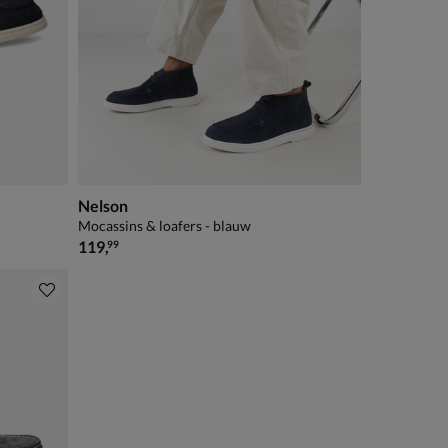
Nelson
Mocassins & loafers - blauw
€ 119,99
119
,
99