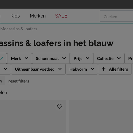
n
Kids
Merken
SALE
Mocassins & loafers
ssins & loafers
in het blauw
Merk
Schoenmaat
Prijs
Collectie
Pr
Uitneembaar voetbed
Hakvorm
Alle filters
w
reset filters
len
elen