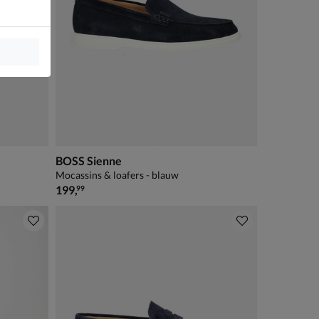
BOSS Sienne
Mocassins & loafers - blauw
€ 199,99
199
,
99