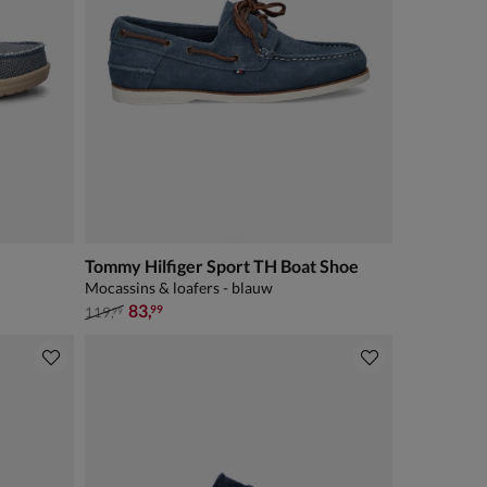
Tommy Hilfiger Sport TH Boat Shoe
Mocassins & loafers - blauw
van € 119,99 voor € 83,99
83
,
99
119
,
99