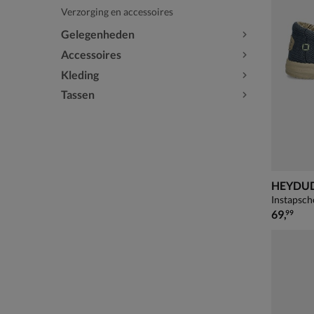
Verzorging en accessoires
Gelegenheden
Accessoires
Kleding
Tassen
HEYDUDE
Instapsch
€ 69,99
69
,
99