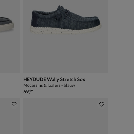
HEYDUDE Wally Stretch Sox
Mocassins & loafers - blauw
€ 69,99
69
,
99