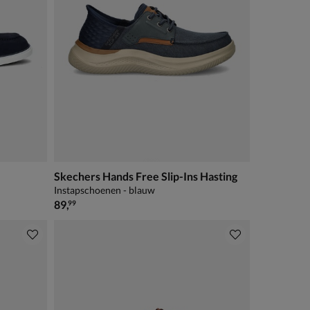
Skechers Hands Free Slip-Ins Hasting
Instapschoenen - blauw
€ 89,99
89
,
99