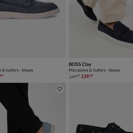
BOSS Clay
 & loafers - blauw
Mocassins & loafers - blauw
9,99 voor € 83,99
van € 199,99 voor € 139,99
,
139
,
99
99
199
,
99