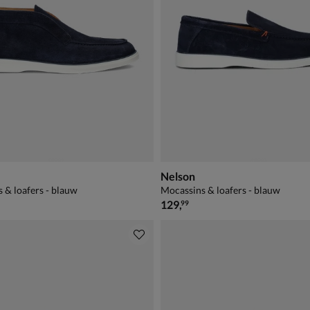
Nelson
 & loafers - blauw
Mocassins & loafers - blauw
€ 129,99
129
,
99