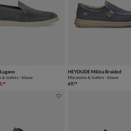
 Lugano
HEYDUDE Mikka Braided
 & loafers - blauw
Mocassins & loafers - blauw
9,99 voor € 111,99
€ 69,99
1
,
69
,
99
99