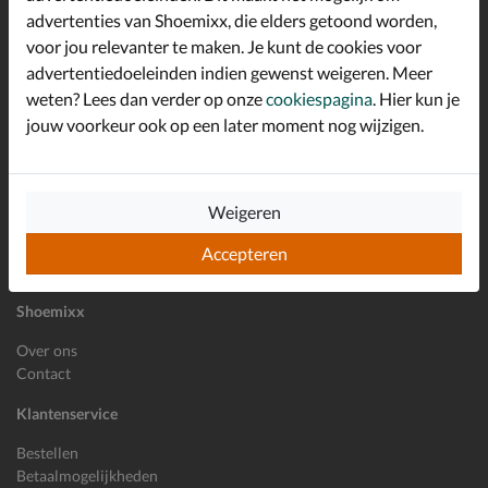
advertenties van Shoemixx, die elders getoond worden,
Altijd op de hoogte zijn?
voor jou relevanter te maken. Je kunt de cookies voor
Schrijf je in voor de Shoemixx nieuwsbrief en ontvang €10,-
*
welkomstkorting!
advertentiedoeleinden indien gewenst weigeren. Meer
weten? Lees dan verder op onze
cookiespagina
. Hier kun je
jouw voorkeur ook op een later moment nog wijzigen.
E-mailadres
Inschrijven
Weigeren
Wil je ons volgen?
Accepteren
Shoemixx
Over ons
Contact
Klantenservice
Bestellen
Betaalmogelijkheden