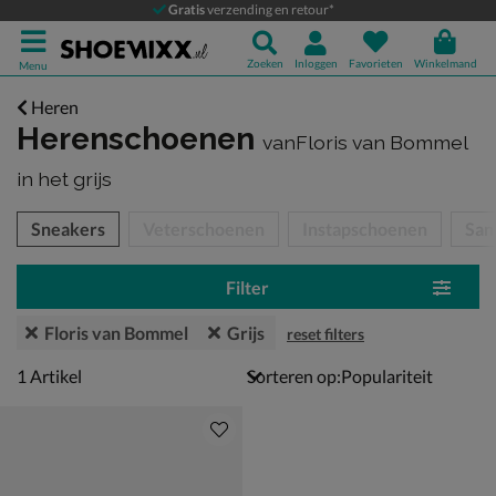
Gratis
verzending en retour*
Zoeken
Inloggen
Favorieten
Winkelmand
Menu
Heren
Herenschoenen
vanFloris van Bommel
in het grijs
tegorieën over
Sneakers
Veterschoenen
Instapschoenen
San
Filter
Floris van Bommel
Grijs
reset filters
1 artikel
1
Artikel
Sorteren op: