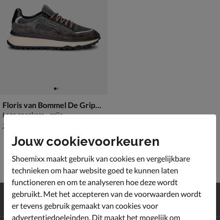
Floris van Bommel De Gripper
Lage sneakers - grijs
van € 249,99 voor € 174,99
174
,
99
249
,
99
Jouw cookievoorkeuren
Shoemixx maakt gebruik van cookies en vergelijkbare
technieken om haar website goed te kunnen laten
functioneren en om te analyseren hoe deze wordt
Gratis
verzending en retour*
gebruikt. Met het accepteren van de voorwaarden wordt
Achteraf
betalen
er tevens gebruik gemaakt van cookies voor
advertentiedoeleinden. Dit maakt het mogelijk om