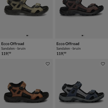
Ecco Offroad
Ecco Offroad
Sandalen - bruin
Sandalen - bruin
€ 119,99
€ 119,99
119
,
119
,
99
99