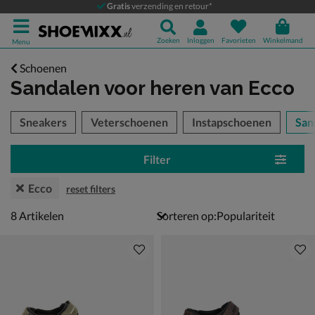
Gratis
verzending en retour*
Zoeken
Inloggen
Favorieten
Winkelmand
Menu
Schoenen
Sandalen voor heren
van Ecco
tegorieën over
Sneakers
Veterschoenen
Instapschoenen
San
Filter
Ecco
reset filters
8 artikelen
8
Artikelen
Sorteren op: