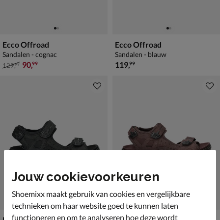
Ecco Offroad
Ecco Offroad
Sandalen - cognac
Sandalen - blauw
van € 129,99 voor € 90,99
€ 119,99
90
,
119
,
99
99
129
,
99
Jouw cookievoorkeuren
Shoemixx maakt gebruik van cookies en vergelijkbare
technieken om haar website goed te kunnen laten
functioneren en om te analyseren hoe deze wordt
Ecco Offroad
Ecco Offroad