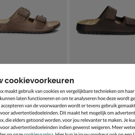
w cookievoorkeuren
zmo
Ecco 2nd Cozmo
 bruin
Slippers - bruin
x maakt gebruik van cookies en vergelijkbare technieken om haar
€ 99,99
99
,
99
 kunnen laten functioneren en om te analyseren hoe deze wordt ge
 accepteren van de voorwaarden wordt er tevens gebruik gemaak
 voor advertentiedoeleinden. Dit maakt het mogelijk om advertent
x, die elders getoond worden, voor jou relevanter te maken. Je ku
 voor advertentiedoeleinden indien gewenst weigeren. Meer wete
der op onze
cookiespagina
. Hier kun je jouw voorkeur ook op een l