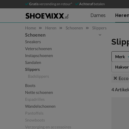
Gratis
verzending en retour*
Achteraf
betalen
Dames
Here
Home
Heren
Schoenen
Slippers
Schoenen
Sla categorieën over
Slip
Sneakers
Veterschoenen
Instapschoenen
Merk
Sandalen
Hakvo
Slippers
Badslippers
Ecco
Boots
4 artikel
4
Artike
Nette schoenen
Espadrilles
Wandelschoenen
Pantoffels
Snowboots
Verzorging en accessoires