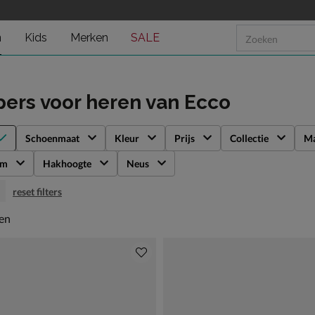
n
Kids
Merken
SALE
pers voor heren
van Ecco
Schoenmaat
Kleur
Prijs
Collectie
Ma
rm
Hakhoogte
Neus
reset filters
en
len