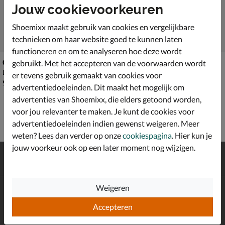
Jouw cookievoorkeuren
Shoemixx maakt gebruik van cookies en vergelijkbare
technieken om haar website goed te kunnen laten
functioneren en om te analyseren hoe deze wordt
Clarks Courtlite 2 Lo
Clarks Mullan Moc
gebruikt. Met het accepteren van de voorwaarden wordt
Lage sneakers - groen
Lage sneakers - blauw
er tevens gebruik gemaakt van cookies voor
€ 99,99
€ 119,99
99
,
119
,
99
99
advertentiedoeleinden. Dit maakt het mogelijk om
advertenties van Shoemixx, die elders getoond worden,
voor jou relevanter te maken. Je kunt de cookies voor
advertentiedoeleinden indien gewenst weigeren. Meer
weten? Lees dan verder op onze
cookiespagina
. Hier kun je
jouw voorkeur ook op een later moment nog wijzigen.
Gratis
verzending en retour*
Achteraf
betalen
Weigeren
Altijd op de hoogte zijn?
Schrijf je in voor de Shoemixx nieuwsbrief en ontvang €10,-
Accepteren
*
welkomstkorting!