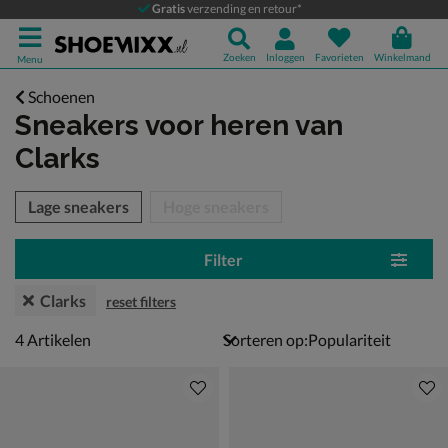
Gratis
verzending en retour*
Zoeken
Inloggen
Favorieten
Winkelmand
Menu
Schoenen
Sneakers voor heren
van
Clarks
tegorieën over
Lage sneakers
Hoge sneakers
Filter
Clarks
reset filters
4 artikelen
4
Artikelen
Sorteren op: