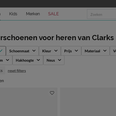
n
Kids
Merken
SALE
rschoenen voor heren
van Clarks
Schoenmaat
Kleur
Prijs
Materiaal
V
rm
Hakhoogte
Neus
ks
reset filters
en
len