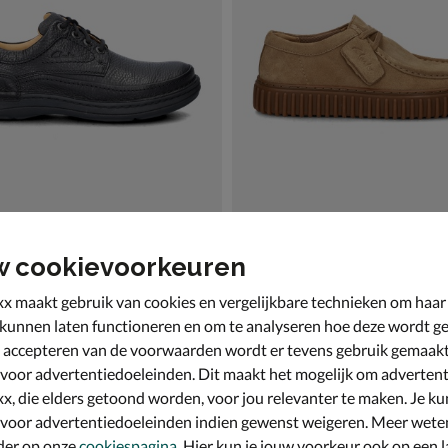
w cookievoorkeuren
Nature
Clarks Torhill Lo
enen - zwart
Mocassins & loafers - bruin
x maakt gebruik van cookies en vergelijkbare technieken om haar
€ 119,99
119
,
99
 kunnen laten functioneren en om te analyseren hoe deze wordt ge
 accepteren van de voorwaarden wordt er tevens gebruik gemaak
 voor advertentiedoeleinden. Dit maakt het mogelijk om advertent
x, die elders getoond worden, voor jou relevanter te maken. Je ku
 voor advertentiedoeleinden indien gewenst weigeren. Meer wete
der op onze
cookiespagina
. Hier kun je jouw voorkeur ook op een l