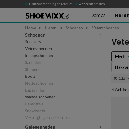
Gratis
verzending en retour*
Achteraf
betalen
Dames
Here
Home
Heren
Schoenen
Veterschoenen
Schoenen
Sla categorieën over
Vete
Sneakers
Veterschoenen
Instapschoenen
Merk
Sandalen
Hakvo
Slippers
Boots
Clar
Nette schoenen
4 artikel
4
Artike
Espadrilles
Wandelschoenen
Pantoffels
Snowboots
Verzorging en accessoires
Gelegenheden