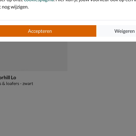
nog wijzigen.
Accepteren
Weigeren
rhill Lo
 & loafers - zwart