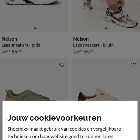
Nelson
Nelson
Lage sneakers - grijs
Lage sneakers - bruin
van € 79,99 voor € 55,99
van € 79,99 voor € 55,99
55
,
55
,
99
99
79
,
79
,
99
99
Jouw cookievoorkeuren
Shoemixx maakt gebruik van cookies en vergelijkbare
technieken om haar website goed te kunnen laten