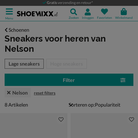
Gratis
verzending en retour*
Zoeken
Inloggen
Favorieten
Winkelmand
Menu
Schoenen
Sneakers voor heren
van
Nelson
tegorieën over
Lage sneakers
Hoge sneakers
Filter
Nelson
reset filters
8 artikelen
8
Artikelen
Sorteren op: