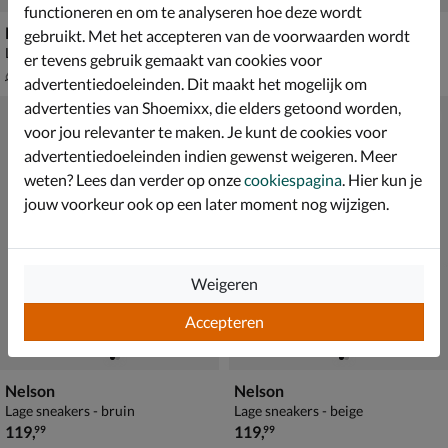
functioneren en om te analyseren hoe deze wordt
Nelson
Nelson
gebruikt. Met het accepteren van de voorwaarden wordt
Lage sneakers - groen
Lage sneakers - beige
er tevens gebruik gemaakt van cookies voor
van € 69,99 voor € 48,99
van € 99,99 voor € 69,99
48
,
69
,
99
99
69
,
99
,
99
99
advertentiedoeleinden. Dit maakt het mogelijk om
advertenties van Shoemixx, die elders getoond worden,
voor jou relevanter te maken. Je kunt de cookies voor
advertentiedoeleinden indien gewenst weigeren. Meer
weten? Lees dan verder op onze
cookiespagina
. Hier kun je
jouw voorkeur ook op een later moment nog wijzigen.
Weigeren
Accepteren
Nelson
Nelson
Lage sneakers - bruin
Lage sneakers - beige
€ 119,99
€ 119,99
119
,
119
,
99
99