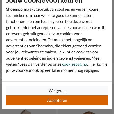
Jouw cookievoorkeuren
Shoemixx maakt gebruik van cookies en vergelijkbare
technieken om haar website goed te kunnen laten
functioneren en om te analyseren hoe deze wordt
gebruikt. Met het accepteren van de voorwaarden wordt
er tevens gebruik gemaakt van cookies voor
advertentiedoeleinden. Dit maakt het mogelijk om
advertenties van Shoemixx, die elders getoond worden,
voor jou relevanter te maken. Je kunt de cookies voor
advertentiedoeleinden indien gewenst weigeren. Meer
weten? Lees dan verder op onze
cookiespagina
. Hier kun je
Nelson
Nelson
jouw voorkeur ook op een later moment nog wijzigen.
Slippers - bruin
Slippers - bruin
van € 49,99 voor € 34,99
€ 79,99
34
,
79
,
99
99
49
,
99
Weigeren
Accepteren