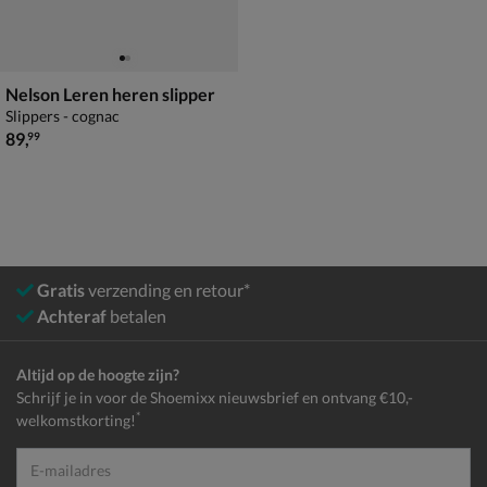
Nelson Leren heren slipper
Slippers - cognac
€ 89,99
89
,
99
Gratis
verzending en retour*
Achteraf
betalen
Altijd op de hoogte zijn?
Schrijf je in voor de Shoemixx nieuwsbrief en ontvang €10,-
*
welkomstkorting!