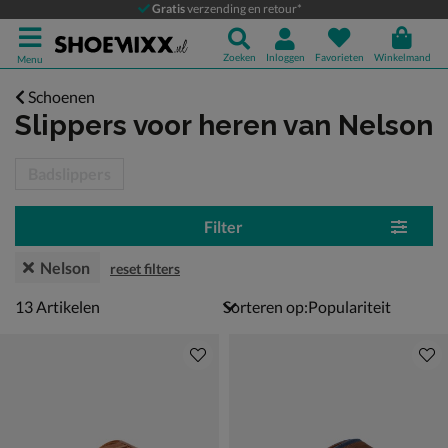
Gratis
verzending en retour*
Zoeken
Inloggen
Favorieten
Winkelmand
Menu
Schoenen
Slippers voor heren
van Nelson
tegorieën over
Badslippers
Filter
Nelson
reset filters
13 artikelen
13
Artikelen
Sorteren op: