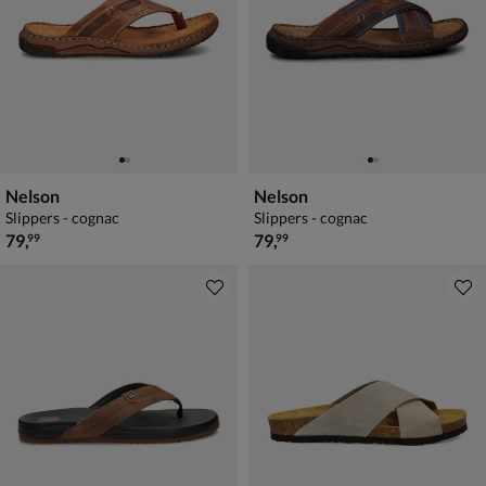
Nelson
Nelson
Slippers - cognac
Slippers - cognac
€ 79,99
€ 79,99
79
,
79
,
99
99