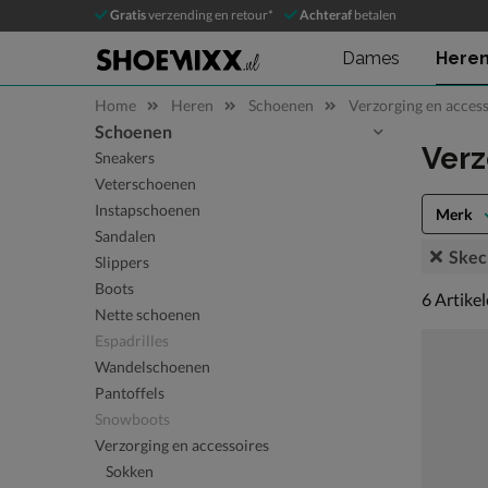
Gratis
verzending en retour*
Achteraf
betalen
Dames
Here
Home
Heren
Schoenen
Verzorging en access
Schoenen
Sla categorieën over
Ver
Sneakers
Veterschoenen
Instapschoenen
Merk
Sandalen
Skec
Slippers
Boots
6 artikel
6
Artike
Nette schoenen
Espadrilles
Wandelschoenen
Pantoffels
Snowboots
Verzorging en accessoires
Sokken