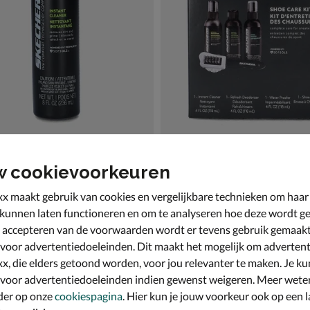
 Instant Cleaner
Skechers Shoe Care Kit
w cookievoorkeuren
ngsproducten
Verzorgingsproducten
€ 21,99
21
,
99
x maakt gebruik van cookies en vergelijkbare technieken om haar
 kunnen laten functioneren en om te analyseren hoe deze wordt ge
 accepteren van de voorwaarden wordt er tevens gebruik gemaak
 voor advertentiedoeleinden. Dit maakt het mogelijk om advertent
x, die elders getoond worden, voor jou relevanter te maken. Je ku
 voor advertentiedoeleinden indien gewenst weigeren. Meer wete
der op onze
cookiespagina
. Hier kun je jouw voorkeur ook op een l