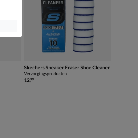
Skechers Sneaker Eraser Shoe Cleaner
Verzorgingsproducten
€ 12,99
12
,
99