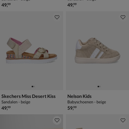
€ 49,99
€ 49,99
49
,
49
,
99
99
Skechers Miss Desert Kiss
Nelson Kids
Sandalen - beige
Babyschoenen - beige
€ 49,99
€ 59,99
49
,
59
,
99
99