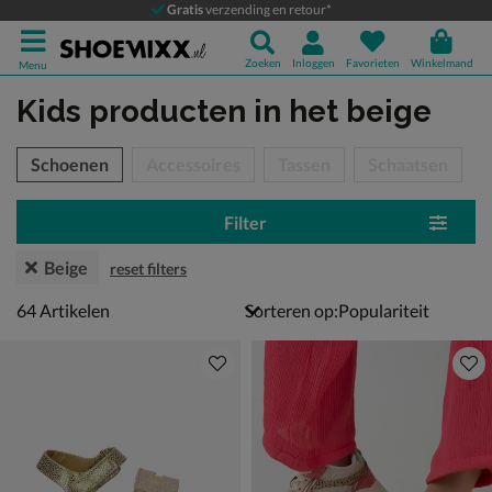
Gratis
verzending en retour*
Zoeken
Inloggen
Favorieten
Winkelmand
Menu
Kids producten
in het beige
tegorieën over
Schoenen
Accessoires
Tassen
Schaatsen
Filter
Beige
reset filters
64 artikelen
64
Artikelen
Sorteren op: