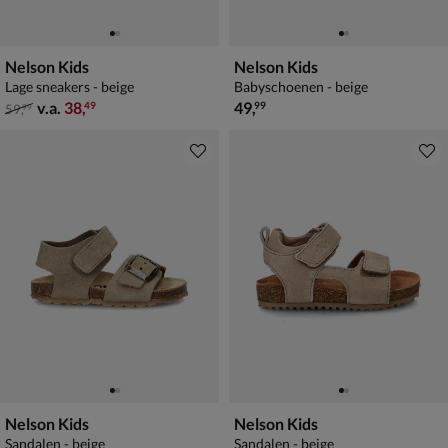
Nelson Kids
Nelson Kids
Lage sneakers - beige
Babyschoenen - beige
van € 59,99 vanaf € 38,49
€ 49,99
v.a.
38
,
49
,
49
99
59
,
99
Nelson Kids
Nelson Kids
Sandalen - beige
Sandalen - beige