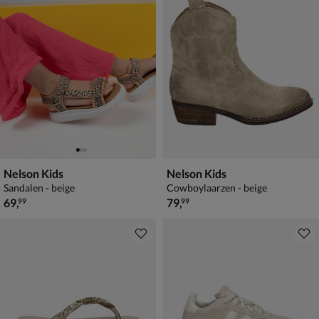
Nelson Kids
Nelson Kids
Sandalen - beige
Cowboylaarzen - beige
€ 69,99
€ 79,99
69
,
79
,
99
99