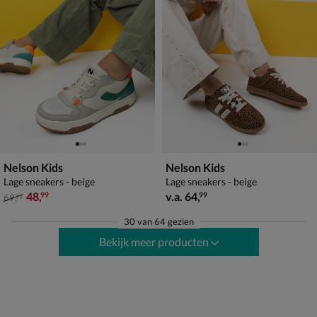
Nelson Kids
Nelson Kids
Lage sneakers - beige
Lage sneakers - beige
van € 69,99 voor € 48,99
vanaf € 64,99
48
,
v.a.
64
,
99
99
69
,
99
30
van
64 gezien
Bekijk meer producten