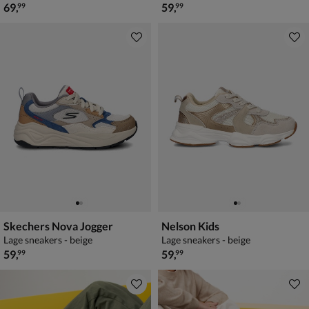
€ 69,99
€ 59,99
69
,
59
,
99
99
Skechers Nova Jogger
Nelson Kids
Lage sneakers - beige
Lage sneakers - beige
€ 59,99
€ 59,99
59
,
59
,
99
99