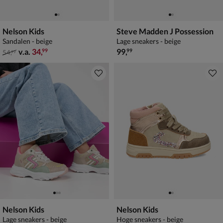
Nelson Kids
Steve Madden J Possession
Sandalen - beige
Lage sneakers - beige
van € 54,99 vanaf € 34,99
€ 99,99
v.a.
34
,
99
,
99
99
54
,
99
Nelson Kids
Nelson Kids
Lage sneakers - beige
Hoge sneakers - beige