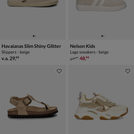
Havaianas Slim Shiny Glitter
Nelson Kids
Slippers - beige
Lage sneakers - beige
vanaf € 29,99
van € 69,99 voor € 48,99
v.a.
29
,
48
,
99
99
69
,
99