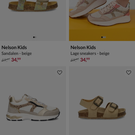
Nelson Kids
Nelson Kids
Sandalen - beige
Lage sneakers - beige
van € 49,99 voor € 34,99
van € 49,99 voor € 34,99
34
,
34
,
99
99
49
,
49
,
99
99