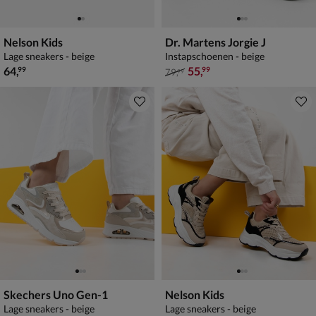
Nelson Kids
Dr. Martens Jorgie J
Lage sneakers - beige
Instapschoenen - beige
€ 64,99
van € 79,99 voor € 55,99
64
,
55
,
99
99
79
,
99
Skechers Uno Gen-1
Nelson Kids
Lage sneakers - beige
Lage sneakers - beige