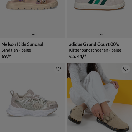
Nelson Kids Sandaal
adidas Grand Court 00's
Sandalen - beige
Klittenbandschoenen - beige
€ 69,99
vanaf € 44,99
69
,
v.a.
44
,
99
99