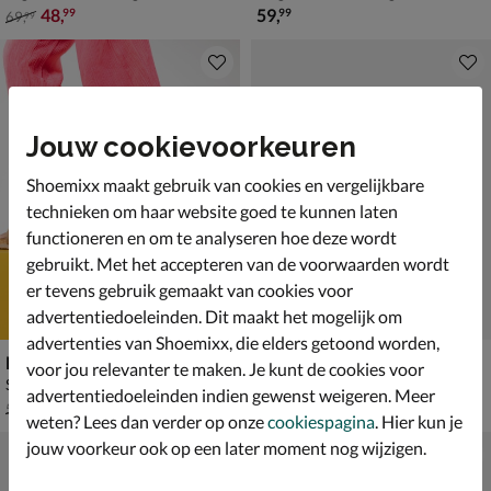
van € 69,99 voor € 48,99
€ 59,99
48
,
59
,
99
99
69
,
99
Jouw cookievoorkeuren
Shoemixx maakt gebruik van cookies en vergelijkbare
technieken om haar website goed te kunnen laten
functioneren en om te analyseren hoe deze wordt
gebruikt. Met het accepteren van de voorwaarden wordt
er tevens gebruik gemaakt van cookies voor
advertentiedoeleinden. Dit maakt het mogelijk om
advertenties van Shoemixx, die elders getoond worden,
Nelson Kids
Cruyff Junior Marti
voor jou relevanter te maken. Je kunt de cookies voor
Sandalen - beige
Lage sneakers - beige
advertentiedoeleinden indien gewenst weigeren. Meer
van € 59,99 voor € 41,99
van € 79,99 voor € 55,99
41
,
55
,
99
99
59
,
79
,
99
99
weten? Lees dan verder op onze
cookiespagina
. Hier kun je
jouw voorkeur ook op een later moment nog wijzigen.