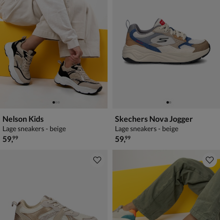
Nelson Kids
Skechers Nova Jogger
Lage sneakers - beige
Lage sneakers - beige
€ 59,99
€ 59,99
59
,
59
,
99
99