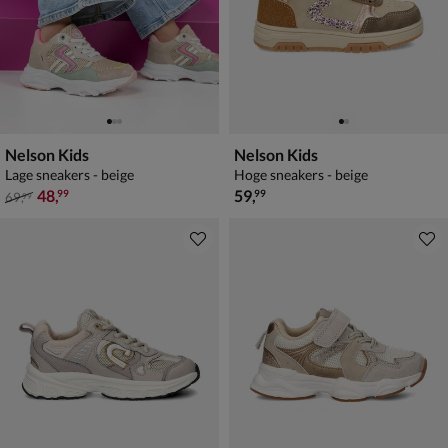
Nelson Kids
Nelson Kids
Lage sneakers - beige
Hoge sneakers - beige
van € 69,99 voor € 48,99
€ 59,99
48
,
59
,
99
99
69
,
99