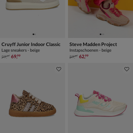
Cruyff Junior Indoor Classic
Steve Madden Project
Lage sneakers - beige
Instapschoenen - beige
van € 99,99 voor € 69,99
van € 89,99 voor € 62,99
69
,
62
,
99
99
99
,
89
,
99
99