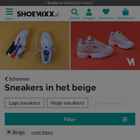
Gratis
verzending en retour*
Zoeken
Inloggen
Favorieten
Winkelmand
Menu
Schoenen
Sneakers
in het beige
tegorieën over
Lage sneakers
Hoge sneakers
Dad sneakers
Filter
Beige
reset filters