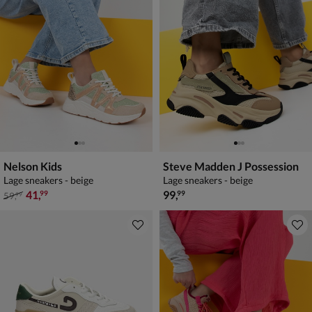
Nelson Kids
Steve Madden J Possession
Lage sneakers - beige
Lage sneakers - beige
van € 59,99 voor € 41,99
€ 99,99
41
,
99
,
99
99
59
,
99