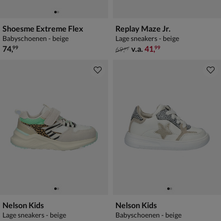
Shoesme Extreme Flex
Replay Maze Jr.
Babyschoenen - beige
Lage sneakers - beige
€ 74,99
van € 69,99 vanaf € 41,99
74
,
v.a.
41
,
99
99
69
,
99
Nelson Kids
Nelson Kids
Lage sneakers - beige
Babyschoenen - beige