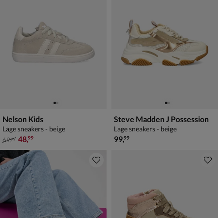
Nelson Kids
Steve Madden J Possession
Lage sneakers - beige
Lage sneakers - beige
van € 69,99 voor € 48,99
€ 99,99
48
,
99
,
99
99
69
,
99