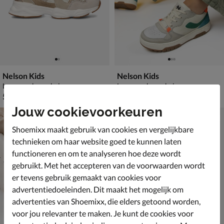
Nelson Kids
Nelson Kids
Lage sneakers - beige
Lage sneakers - beige
€ 59,99
van € 69,99 voor € 48,99
59
,
48
,
99
99
69
,
99
Jouw cookievoorkeuren
Shoemixx maakt gebruik van cookies en vergelijkbare
technieken om haar website goed te kunnen laten
functioneren en om te analyseren hoe deze wordt
gebruikt. Met het accepteren van de voorwaarden wordt
er tevens gebruik gemaakt van cookies voor
advertentiedoeleinden. Dit maakt het mogelijk om
advertenties van Shoemixx, die elders getoond worden,
voor jou relevanter te maken. Je kunt de cookies voor