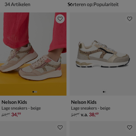
34 artikelen
34
Artikelen
Sorteren op:
Nelson Kids
Nelson Kids
Lage sneakers - beige
Lage sneakers - beige
van € 49,99 voor € 34,99
van € 59,99 vanaf € 38,49
34
,
v.a.
38
,
99
49
49
,
59
,
99
99