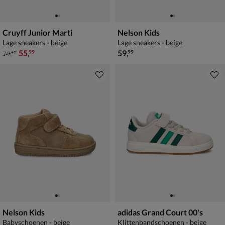
Cruyff Junior Marti
Nelson Kids
Lage sneakers - beige
Lage sneakers - beige
van € 79,99 voor € 55,99
€ 59,99
55
,
59
,
99
99
79
,
99
Nelson Kids
adidas Grand Court 00's
Babyschoenen - beige
Klittenbandschoenen - beige