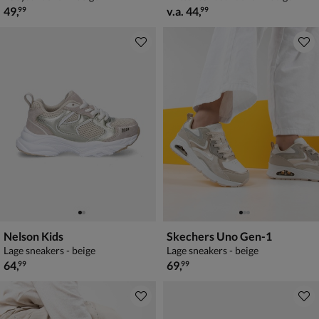
€ 49,99
vanaf € 44,99
49
,
v.a.
44
,
99
99
Nelson Kids
Skechers Uno Gen-1
Lage sneakers - beige
Lage sneakers - beige
€ 64,99
€ 69,99
64
,
69
,
99
99