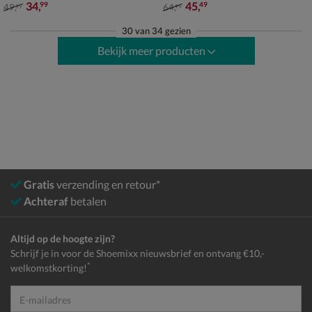
van € 49,99 voor € 34,99
van € 64,99 voor € 45,49
34
,
45
,
99
49
49
,
64
,
99
99
30
van
34 gezien
Bekijk meer producten
Gratis
verzending en retour*
Achteraf
betalen
Altijd op de hoogte zijn?
Schrijf je in voor de Shoemixx nieuwsbrief en ontvang €10,-
*
welkomstkorting!