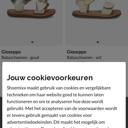
Gioseppo
Gioseppo
Babyschoenen - goud
Babyschoenen - wit
van € 54,99 voor € 38,49
van € 39,99 voor € 27,99
38
,
27
,
49
99
54
,
39
,
99
99
Jouw cookievoorkeuren
Shoemixx maakt gebruik van cookies en vergelijkbare
technieken om haar website goed te kunnen laten
functioneren en om te analyseren hoe deze wordt
Gratis
verzending en retour*
gebruikt. Met het accepteren van de voorwaarden wordt
Achteraf
betalen
er tevens gebruik gemaakt van cookies voor
advertentiedoeleinden. Dit maakt het mogelijk om
Altijd op de hoogte zijn?