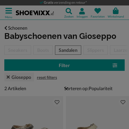
Gratis
verzending en retour*
Zoeken
Inloggen
Favorieten
Winkelmand
Menu
Schoenen
Babyschoenen
van Gioseppo
tegorieën over
Sneakers
Boots
Sandalen
Slippers
Laarze
Filter
Gioseppo
reset filters
2 artikelen
2
Artikelen
Sorteren op: