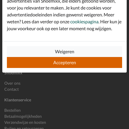
advertenties van Shoemixx, die elders getoond worden,
Schrijf je in voor de Shoemixx nieuwsbrief en ontvang €10,-
voor jou relevanter te maken. Je kunt de cookies voor
*
welkomstkorting!
advertentiedoeleinden indien gewenst weigeren. Meer
weten? Lees dan verder op onze
cookiespagina
. Hier kun je
jouw voorkeur ook op een later moment nog wijzigen.
E-mailadres
Inschrijven
Wil je ons volgen?
Weigeren
Accepteren
Shoemixx
Over ons
Contact
Klantenservice
Bestellen
Betaalmogelijkheden
Verzendwijze en kosten
Ruilen en retourneren