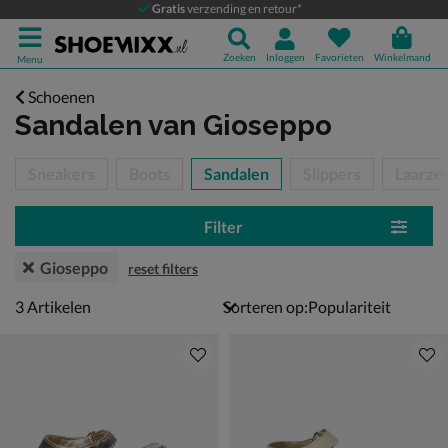
Gratis
verzending en retour*
Zoeken
Inloggen
Favorieten
Winkelmand
Menu
Schoenen
Sandalen
van Gioseppo
tegorieën over
Sneakers
Boots
Sandalen
Slippers
Laarze
Filter
Gioseppo
reset filters
3 artikelen
3
Artikelen
Sorteren op: