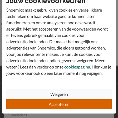
Jouw cookievoorkeuren
Shoemixx maakt gebruik van cookies en vergelijkbare
technieken om haar website goed te kunnen laten
functioneren en om te analyseren hoe deze wordt
Gioseppo
gebruikt. Met het accepteren van de voorwaarden wordt
Sandalen - multi
van € 54,99 voor € 38,49
38
,
49
er tevens gebruik gemaakt van cookies voor
54
,
99
advertentiedoeleinden. Dit maakt het mogelijk om
advertenties van Shoemixx, die elders getoond worden,
voor jou relevanter te maken. Je kunt de cookies voor
advertentiedoeleinden indien gewenst weigeren. Meer
weten? Lees dan verder op onze
cookiespagina
. Hier kun je
Gratis
verzending en retour*
jouw voorkeur ook op een later moment nog wijzigen.
Achteraf
betalen
Altijd op de hoogte zijn?
Weigeren
Schrijf je in voor de Shoemixx nieuwsbrief en ontvang €10,-
*
welkomstkorting!
Accepteren