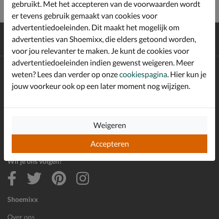
gebruikt. Met het accepteren van de voorwaarden wordt
er tevens gebruik gemaakt van cookies voor
advertentiedoeleinden. Dit maakt het mogelijk om
Gratis
verzending en retour*
advertenties van Shoemixx, die elders getoond worden,
Achteraf
betalen
voor jou relevanter te maken. Je kunt de cookies voor
advertentiedoeleinden indien gewenst weigeren. Meer
Altijd op de hoogte zijn?
weten? Lees dan verder op onze
cookiespagina
. Hier kun je
Schrijf je in voor de Shoemixx nieuwsbrief en ontvang €10,-
jouw voorkeur ook op een later moment nog wijzigen.
*
welkomstkorting!
Weigeren
E-mailadres
Inschrijven
Accepteren
Wil je ons volgen?
Shoemixx
Over ons