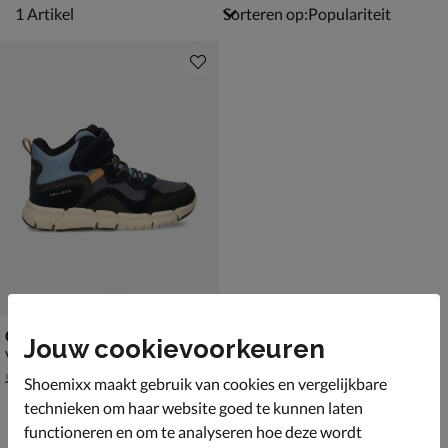
1 artikel
1
Artikel
Sorteren op:
Geox J Flexyper
Jouw cookievoorkeuren
Veterboots - blauw
van € 94,99 vanaf € 62,99
v.a.
62
,
99
94
,
99
Shoemixx maakt gebruik van cookies en vergelijkbare
technieken om haar website goed te kunnen laten
functioneren en om te analyseren hoe deze wordt