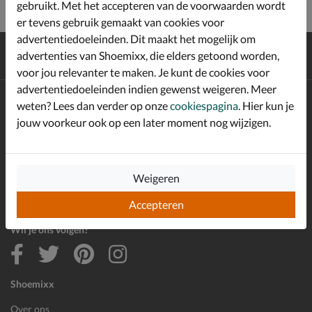
gebruikt. Met het accepteren van de voorwaarden wordt
er tevens gebruik gemaakt van cookies voor
advertentiedoeleinden. Dit maakt het mogelijk om
Gratis
verzending en retour*
advertenties van Shoemixx, die elders getoond worden,
Achteraf
betalen
voor jou relevanter te maken. Je kunt de cookies voor
advertentiedoeleinden indien gewenst weigeren. Meer
Altijd op de hoogte zijn?
weten? Lees dan verder op onze
cookiespagina
. Hier kun je
Schrijf je in voor de Shoemixx nieuwsbrief en ontvang €10,-
jouw voorkeur ook op een later moment nog wijzigen.
*
welkomstkorting!
Weigeren
E-mailadres
Inschrijven
Accepteren
Wil je ons volgen?
Shoemixx
Over ons