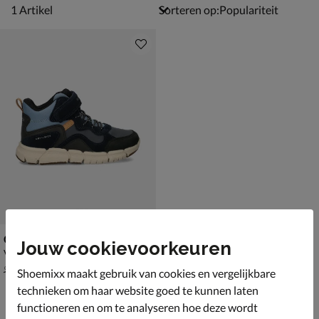
1 artikel
1
Artikel
Sorteren op:
Geox J Flexyper
Jouw cookievoorkeuren
Veterboots - blauw
van € 94,99 vanaf € 62,99
v.a.
62
,
99
94
,
99
Shoemixx maakt gebruik van cookies en vergelijkbare
technieken om haar website goed te kunnen laten
functioneren en om te analyseren hoe deze wordt