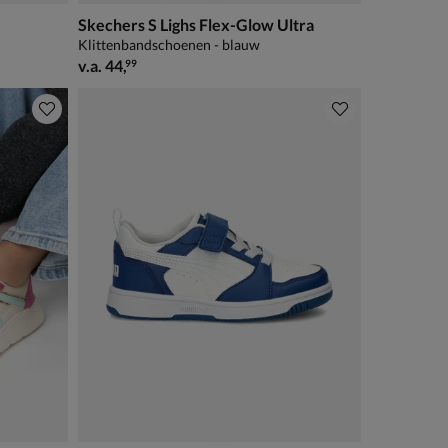
Skechers S Lighs Flex-Glow Ultra
Klittenbandschoenen - blauw
vanaf € 44,99
v.a.
44
,
99