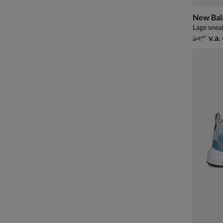
New Bal
Lage snea
van € 84
v.a.
84
,
99