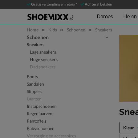
Gratis
verzending en retour*
Achteraf
betalen
Dames
Heren
Home
Kids
Schoenen
Sneakers
Schoenen
Sla categorieën over
Sneakers
Lage sneakers
Hoge sneakers
Dad sneakers
Boots
Sandalen
Slippers
Laarzen
Instapschoenen
Sne
Regenlaarzen
Pantoffels
Kleur
Babyschoenen
Verzorging en accessoires