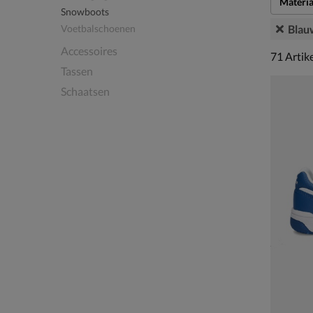
Materia
Snowboots
Blau
Voetbalschoenen
Accessoires
71 artike
71
Artik
Tassen
Schaatsen