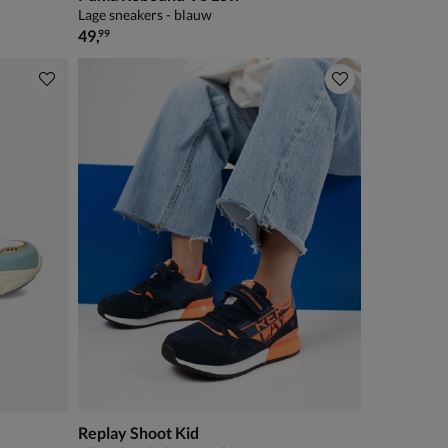
Lage sneakers - blauw
€ 49,99
49
,
99
Replay Shoot Kid