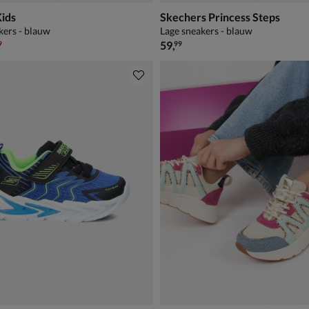
Kids
Skechers Princess Steps
kers - blauw
Lage sneakers - blauw
,99 voor € 41,99
€ 59,99
59
,
9
99