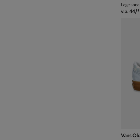
Lage snea
vanaf € 
v.a.
44
,
99
Vans Old