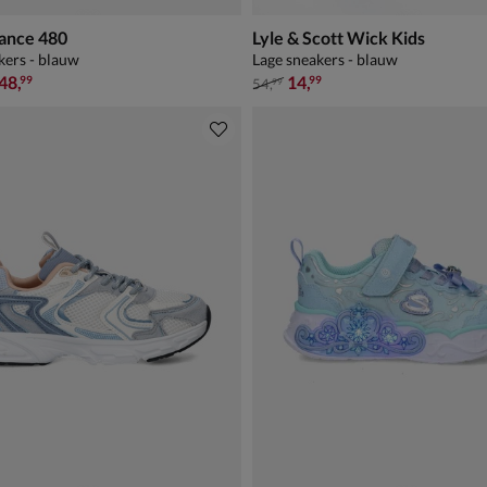
ance 480
Lyle & Scott Wick Kids
kers - blauw
Lage sneakers - blauw
,99 vanaf € 48,99
van € 54,99 voor € 14,99
48
,
14
,
99
99
54
,
99