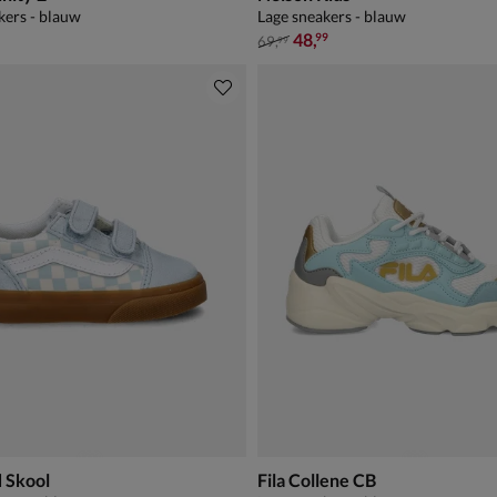
kers - blauw
Lage sneakers - blauw
44,99
van € 69,99 voor € 48,99
48
,
99
69
,
99
 Skool
Fila Collene CB