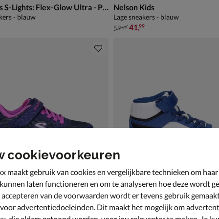
Skechers S-Lights: Flex-Glow Ultra - Prism-Pacer
Nelson Kids
kers - blauw
Lage sneakers - blauw
van € 59,99 voor € 41,99
41
,
99
59
,
99
w cookievoorkeuren
x maakt gebruik van cookies en vergelijkbare technieken om haar
 kunnen laten functioneren en om te analyseren hoe deze wordt ge
 accepteren van de voorwaarden wordt er tevens gebruik gemaak
 voor advertentiedoeleinden. Dit maakt het mogelijk om advertent
x, die elders getoond worden, voor jou relevanter te maken. Je ku