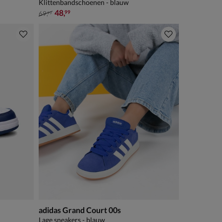
Klittenbandschoenen - blauw
van € 69,99 voor € 48,99
48
,
99
69
,
99
adidas Grand Court 00s
Lage sneakers - blauw