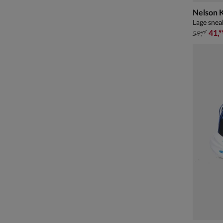
Nelson 
Lage snea
van € 59
41
,
9
59
,
99