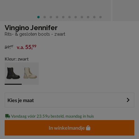
Vingino Jennifer
Rits- & gesloten boots - zwart
55
,
99
v.a.
89
,
99
van € 89,99 vanaf € 55,99
Kleur: zwart
Vandaag vóór 23.59u besteld, maandag in huis
In winkelmandje