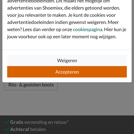
advertentiedoeleinden. Dit maakt het mogelijk om
Afgewerkt met een grove profielzool voor uitstekende
advertenties van Shoemixx, die elders getoond worden,
grip.
voor jou relevanter te maken. Je kunt de cookies voor
advertentiedoeleinden indien gewenst weigeren. Meer
Specificaties
weten? Lees dan verder op onze
cookiespagina
. Hier kun je
jouw voorkeur ook op een later moment nog wijzigen.
Over Vingino
Bekijk meer
Weigeren
Accepteren
Meisjes
Schoenen
Boots
Rits- & gesloten boots
Gratis
verzending en retour*
Achteraf
betalen