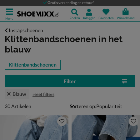
Gratis
verzending en retour*
Zoeken
Inloggen
Favorieten
Winkelmand
Menu
Instapschoenen
Klittenbandschoenen
in het
blauw
tegorieën over
Klittenbandschoenen
Filter
Blauw
reset filters
30 artikelen
30
Artikelen
Sorteren op: