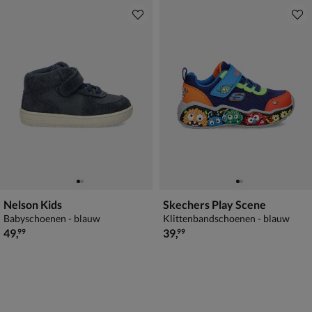
Nelson Kids
Skechers Play Scene
Babyschoenen - blauw
Klittenbandschoenen - blauw
€ 49,99
€ 39,99
49
,
39
,
99
99