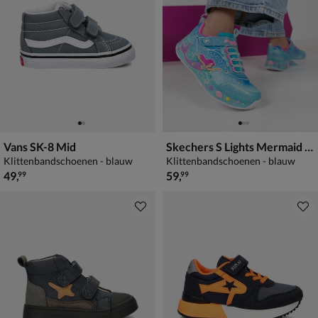
Vans SK-8 Mid
Skechers S Lights Mermaid Dreams
Klittenbandschoenen - blauw
Klittenbandschoenen - blauw
€ 49,99
€ 59,99
49
,
59
,
99
99