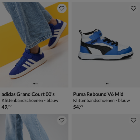
adidas Grand Court 00's
Puma Rebound V6 Mid
Klittenbandschoenen - blauw
Klittenbandschoenen - blauw
€ 49,99
€ 54,99
49
,
54
,
99
99