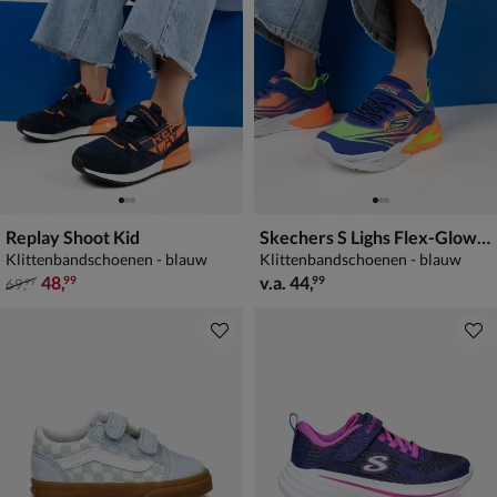
Replay Shoot Kid
Skechers S Lighs Flex-Glow Ultra
Klittenbandschoenen - blauw
Klittenbandschoenen - blauw
van € 69,99 voor € 48,99
vanaf € 44,99
48
,
v.a.
44
,
99
99
69
,
99