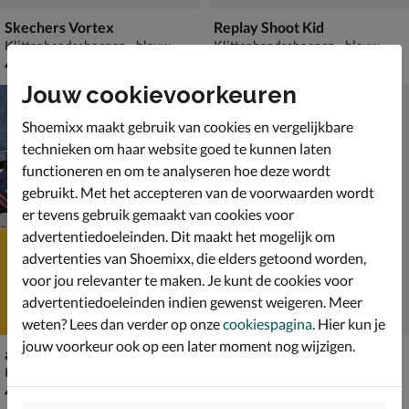
Skechers Vortex
Replay Shoot Kid
Klittenbandschoenen - blauw
Klittenbandschoenen - blauw
€ 49,99
van € 59,99 voor € 41,99
49
,
41
,
99
99
59
,
99
Jouw cookievoorkeuren
Shoemixx maakt gebruik van cookies en vergelijkbare
technieken om haar website goed te kunnen laten
functioneren en om te analyseren hoe deze wordt
gebruikt. Met het accepteren van de voorwaarden wordt
er tevens gebruik gemaakt van cookies voor
advertentiedoeleinden. Dit maakt het mogelijk om
advertenties van Shoemixx, die elders getoond worden,
voor jou relevanter te maken. Je kunt de cookies voor
advertentiedoeleinden indien gewenst weigeren. Meer
weten? Lees dan verder op onze
cookiespagina
. Hier kun je
jouw voorkeur ook op een later moment nog wijzigen.
adidas
Skechers Unicorn Chaser
Klittenbandschoenen - blauw
Klittenbandschoenen - blauw
€ 49,99
vanaf € 49,99
49
,
v.a.
49
,
99
99