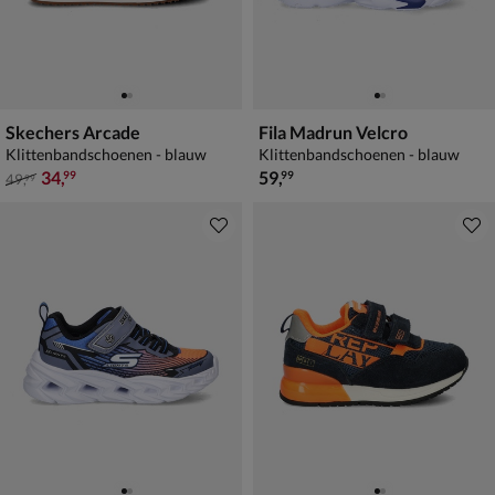
Skechers Arcade
Fila Madrun Velcro
Klittenbandschoenen - blauw
Klittenbandschoenen - blauw
van € 49,99 voor € 34,99
€ 59,99
34
,
59
,
99
99
49
,
99