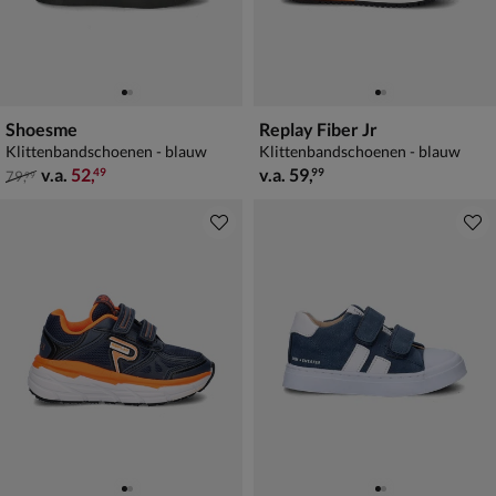
Shoesme
Replay Fiber Jr
Klittenbandschoenen - blauw
Klittenbandschoenen - blauw
van € 79,99 vanaf € 52,49
vanaf € 59,99
v.a.
52
,
v.a.
59
,
49
99
79
,
99