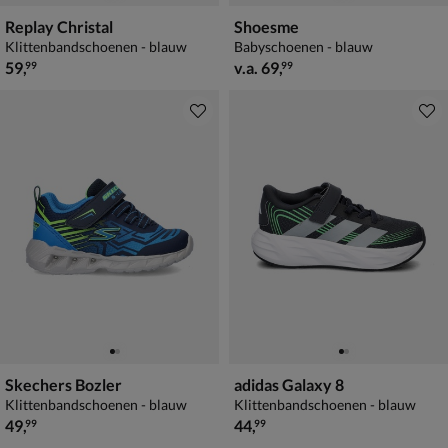
Replay Christal
Shoesme
Klittenbandschoenen - blauw
Babyschoenen - blauw
€ 59,99
vanaf € 69,99
59
,
v.a.
69
,
99
99
Skechers Bozler
adidas Galaxy 8
Klittenbandschoenen - blauw
Klittenbandschoenen - blauw
€ 49,99
€ 44,99
49
,
44
,
99
99