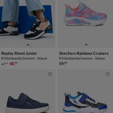
Replay Shoot Junior
Skechers Rainbow Cruisers
Klittenbandschoenen - blauw
Klittenbandschoenen - blauw
van € 69,99 voor € 48,99
€ 59,99
48
,
59
,
99
99
69
,
99