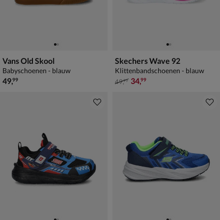
Vans Old Skool
Skechers Wave 92
Babyschoenen - blauw
Klittenbandschoenen - blauw
€ 49,99
van € 49,99 voor € 34,99
49
,
34
,
99
99
49
,
99