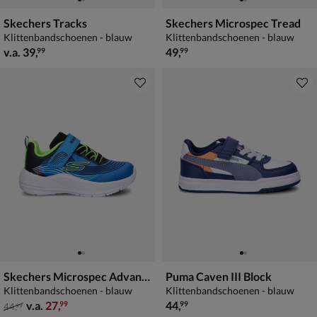
Skechers Tracks
Skechers Microspec Tread
Klittenbandschoenen - blauw
Klittenbandschoenen - blauw
vanaf € 39,99
€ 49,99
v.a.
39
,
49
,
99
99
Skechers Microspec Advance
Puma Caven III Block
Klittenbandschoenen - blauw
Klittenbandschoenen - blauw
van € 44,99 vanaf € 27,99
€ 44,99
v.a.
27
,
44
,
99
99
44
,
99