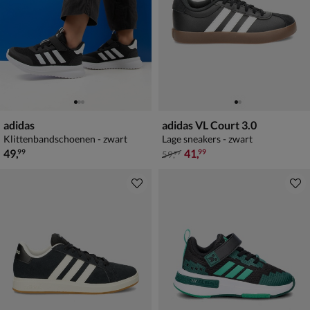
adidas
adidas VL Court 3.0
Klittenbandschoenen - zwart
Lage sneakers - zwart
€ 49,99
van € 59,99 voor € 41,99
49
,
41
,
99
99
59
,
99