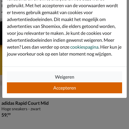
gebruikt. Met het accepteren van de voorwaarden wordt
Klittenbandschoenen - zwart
Lage sneakers - zwart
€ 49,99
€ 44,99
49
,
44
,
99
99
er tevens gebruik gemaakt van cookies voor
advertentiedoeleinden. Dit maakt het mogelijk om
advertenties van Shoemixx, die elders getoond worden,
voor jou relevanter te maken. Je kunt de cookies voor
advertentiedoeleinden indien gewenst weigeren. Meer
weten? Lees dan verder op onze
cookiespagina
. Hier kun je
jouw voorkeur ook op een later moment nog wijzigen.
Weigeren
Accepteren
adidas Rapid Court Mid
Hoge sneakers - zwart
€ 59,99
59
,
99