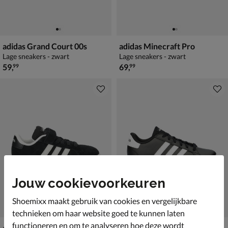
adidas Grand Court 00s
adidas Minecraft Pro
Lage sneakers - zwart
Lage sneakers - zwart
€ 59,99
€ 69,99
59
,
69
,
99
99
Jouw cookievoorkeuren
Shoemixx maakt gebruik van cookies en vergelijkbare
technieken om haar website goed te kunnen laten
functioneren en om te analyseren hoe deze wordt
adidas Grand Court 00's
adidas Grand Court 2.0