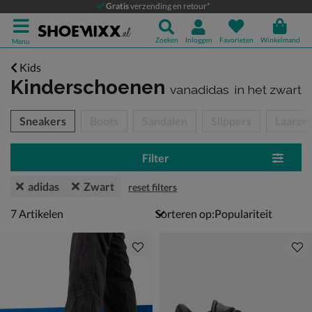
Gratis
verzending en retour*
Zoeken
Inloggen
Favorieten
Winkelmand
Menu
Kids
Kinderschoenen
vanadidas
in het zwart
tegorieën over
Sneakers
Boots
Sandalen
Slippers
Laarze
Filter
adidas
Zwart
reset filters
7 artikelen
7
Artikelen
Sorteren op: