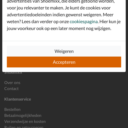
advertenties van Shoemixx, die elders getoond worden,
Schrijf je in voor de Shoemixx nieuwsbrief en ontvang €10,-
voor jou relevanter te maken. Je kunt de cookies voor
*
welkomstkorting!
advertentiedoeleinden indien gewenst weigeren. Meer
weten? Lees dan verder op onze
cookiespagina
. Hier kun je
jouw voorkeur ook op een later moment nog wijzigen.
E-mailadres
Inschrijven
Wil je ons volgen?
Weigeren
Accepteren
Shoemixx
Over ons
Contact
Klantenservice
Bestellen
Betaalmogelijkheden
Verzendwijze en kosten
Ruilen en retourneren