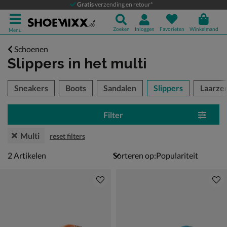
Gratis
verzending en retour*
Zoeken
Inloggen
Favorieten
Winkelmand
Menu
Schoenen
Slippers
in het multi
tegorieën over
Sneakers
Boots
Sandalen
Slippers
Laarze
Filter
Multi
reset filters
2 artikelen
2
Artikelen
Sorteren op: