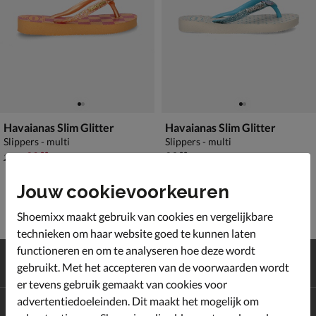
Havaianas Slim Glitter
Havaianas Slim Glitter
Slippers - multi
Slippers - multi
van € 29,99 voor € 20,99
€ 29,99
20
,
29
,
99
99
29
,
99
Jouw cookievoorkeuren
Shoemixx maakt gebruik van cookies en vergelijkbare
technieken om haar website goed te kunnen laten
functioneren en om te analyseren hoe deze wordt
Gratis
verzending en retour*
gebruikt. Met het accepteren van de voorwaarden wordt
Achteraf
betalen
er tevens gebruik gemaakt van cookies voor
advertentiedoeleinden. Dit maakt het mogelijk om
Altijd op de hoogte zijn?