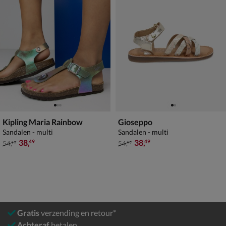
Kipling Maria Rainbow
Gioseppo
Sandalen - multi
Sandalen - multi
van € 54,99 voor € 38,49
van € 54,99 voor € 38,49
38
,
38
,
49
49
54
,
54
,
99
99
Gratis
verzending en retour*
Achteraf
betalen