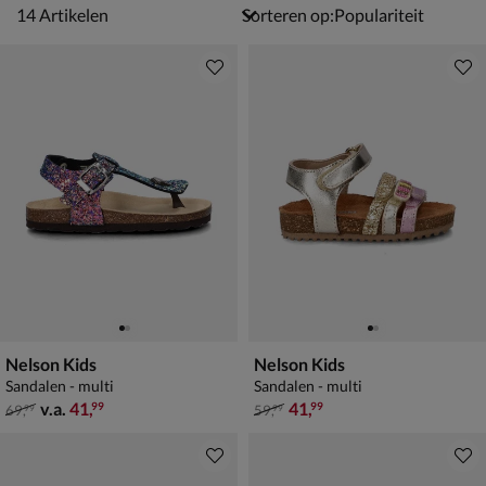
14 artikelen
14
Artikelen
Sorteren op:
Nelson Kids
Nelson Kids
Sandalen - multi
Sandalen - multi
van € 69,99 vanaf € 41,99
van € 59,99 voor € 41,99
v.a.
41
,
41
,
99
99
69
,
59
,
99
99