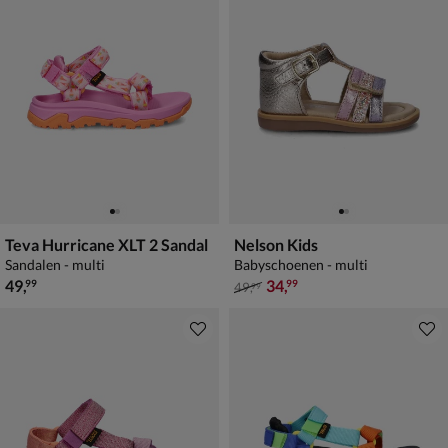
Teva Hurricane XLT 2 Sandal
Nelson Kids
Sandalen - multi
Babyschoenen - multi
€ 49,99
van € 49,99 voor € 34,99
49
,
34
,
99
99
49
,
99