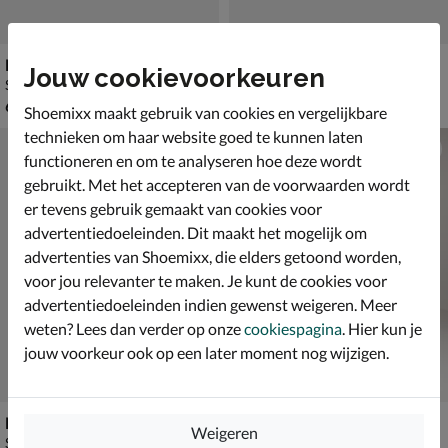
Nelson Kids
Replay Alicante
Jouw cookievoorkeuren
Sandalen - multi
Sandalen - multi
€ 64,99
€ 69,99
64
,
69
,
99
99
Shoemixx maakt gebruik van cookies en vergelijkbare
technieken om haar website goed te kunnen laten
functioneren en om te analyseren hoe deze wordt
gebruikt. Met het accepteren van de voorwaarden wordt
er tevens gebruik gemaakt van cookies voor
advertentiedoeleinden. Dit maakt het mogelijk om
advertenties van Shoemixx, die elders getoond worden,
voor jou relevanter te maken. Je kunt de cookies voor
advertentiedoeleinden indien gewenst weigeren. Meer
weten? Lees dan verder op onze
cookiespagina
. Hier kun je
jouw voorkeur ook op een later moment nog wijzigen.
Nelson Kids
Vingino Florence
Weigeren
Sandalen - multi
Sandalen - multi