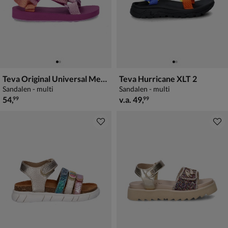
Teva Original Universal Metallic
Teva Hurricane XLT 2
Sandalen - multi
Sandalen - multi
€ 54,99
vanaf € 49,99
54
,
v.a.
49
,
99
99