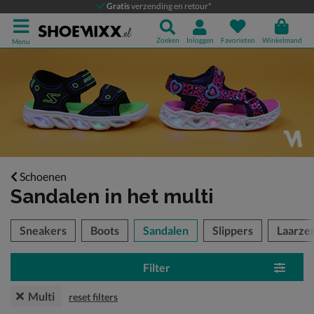
Gratis
verzending en retour*
Zoeken
Inloggen
Favorieten
Winkelmand
Menu
Schoenen
Sandalen
in het multi
tegorieën over
Sneakers
Boots
Sandalen
Slippers
Laarze
Filter
Multi
reset filters