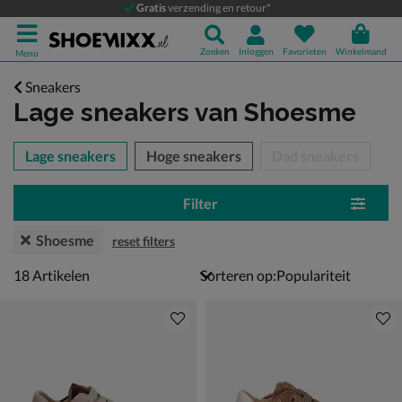
Gratis
verzending en retour*
Zoeken
Inloggen
Favorieten
Winkelmand
Menu
Sneakers
Lage sneakers
van Shoesme
tegorieën over
Lage sneakers
Hoge sneakers
Dad sneakers
Filter
Shoesme
reset filters
18 artikelen
18
Artikelen
Sorteren op: