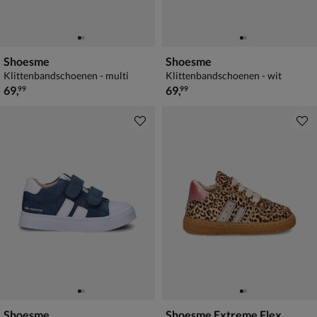
Shoesme
Shoesme
Klittenbandschoenen - multi
Klittenbandschoenen - wit
€ 69,99
€ 69,99
69
,
69
,
99
99
Shoesme
Shoesme Extreme Flex