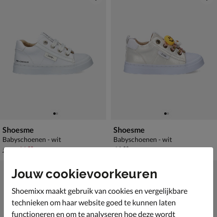
Shoesme
Shoesme
Babyschoenen - wit
Babyschoenen - wit
van € 59,99 voor € 41,99
€ 69,99
41
,
69
,
99
99
59
,
99
Jouw cookievoorkeuren
Shoemixx maakt gebruik van cookies en vergelijkbare
technieken om haar website goed te kunnen laten
functioneren en om te analyseren hoe deze wordt