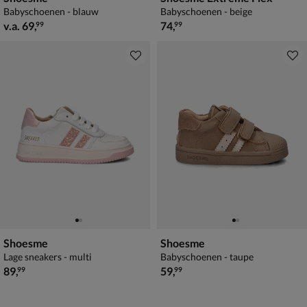
Babyschoenen - blauw
Babyschoenen - beige
vanaf € 69,99
€ 74,99
v.a.
69
,
74
,
99
99
Shoesme
Shoesme
Lage sneakers - multi
Babyschoenen - taupe
€ 89,99
€ 59,99
89
,
59
,
99
99