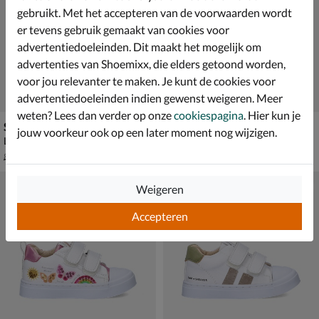
gebruikt. Met het accepteren van de voorwaarden wordt
er tevens gebruik gemaakt van cookies voor
advertentiedoeleinden. Dit maakt het mogelijk om
advertenties van Shoemixx, die elders getoond worden,
voor jou relevanter te maken. Je kunt de cookies voor
advertentiedoeleinden indien gewenst weigeren. Meer
weten? Lees dan verder op onze
cookiespagina
. Hier kun je
Shoesme
Shoesme
jouw voorkeur ook op een later moment nog wijzigen.
Lage sneakers - goud
Babyschoenen - wit
van € 89,99 voor € 62,99
van € 69,99 voor € 48,99
62
,
48
,
99
99
89
,
69
,
99
99
Weigeren
Accepteren