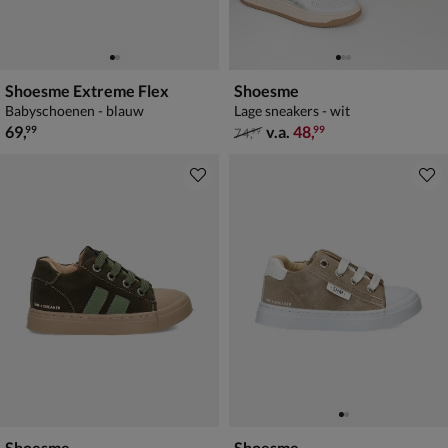
Shoesme Extreme Flex
Shoesme
Babyschoenen - blauw
Lage sneakers - wit
€ 69,99
van € 74,99 vanaf € 48,99
69
,
v.a.
48
,
99
99
74
,
99
Shoesme
Shoesme