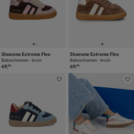
Shoesme Extreme Flex
Shoesme Extreme Flex
Babyschoenen - bruin
Babyschoenen - bruin
€ 69,99
€ 69,99
69
,
69
,
99
99