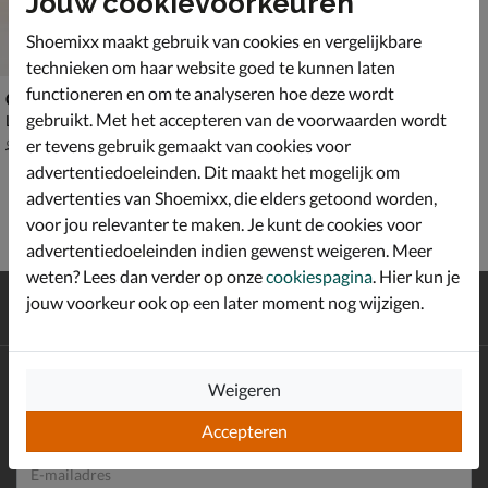
Jouw cookievoorkeuren
Shoemixx maakt gebruik van cookies en vergelijkbare
technieken om haar website goed te kunnen laten
functioneren en om te analyseren hoe deze wordt
Cruyff Junior Fearia Futura
gebruikt. Met het accepteren van de voorwaarden wordt
Lage sneakers - grijs
van € 99,99 voor € 69,99
69
,
99
er tevens gebruik gemaakt van cookies voor
99
,
99
advertentiedoeleinden. Dit maakt het mogelijk om
advertenties van Shoemixx, die elders getoond worden,
voor jou relevanter te maken. Je kunt de cookies voor
advertentiedoeleinden indien gewenst weigeren. Meer
weten? Lees dan verder op onze
cookiespagina
. Hier kun je
Gratis
verzending en retour*
jouw voorkeur ook op een later moment nog wijzigen.
Achteraf
betalen
Altijd op de hoogte zijn?
Weigeren
Schrijf je in voor de Shoemixx nieuwsbrief en ontvang €10,-
*
welkomstkorting!
Accepteren