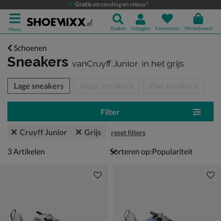
Gratis
verzending en retour*
Zoeken
Inloggen
Favorieten
Winkelmand
Menu
Schoenen
Sneakers
vanCruyff Junior
in het grijs
tegorieën over
Lage sneakers
Hoge sneakers
Dad sneakers
Filter
Cruyff Junior
Grijs
reset filters
3 artikelen
3
Artikelen
Sorteren op: