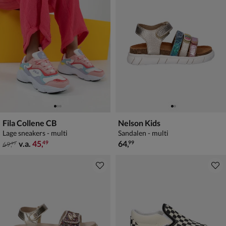
Fila Collene CB
Nelson Kids
Lage sneakers - multi
Sandalen - multi
van € 69,99 vanaf € 45,49
€ 64,99
v.a.
45
,
64
,
49
99
69
,
99