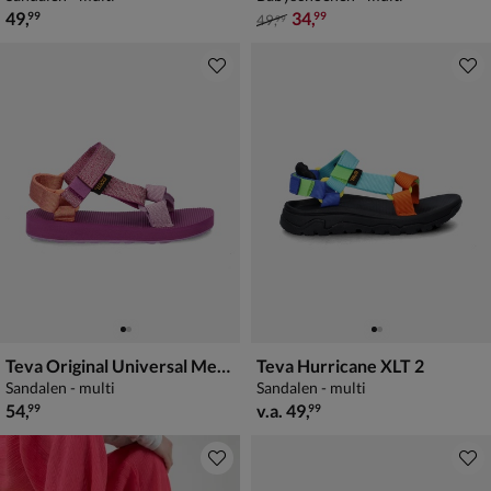
€ 49,99
van € 49,99 voor € 34,99
49
,
34
,
99
99
49
,
99
Teva Original Universal Metallic
Teva Hurricane XLT 2
Sandalen - multi
Sandalen - multi
€ 54,99
vanaf € 49,99
54
,
v.a.
49
,
99
99