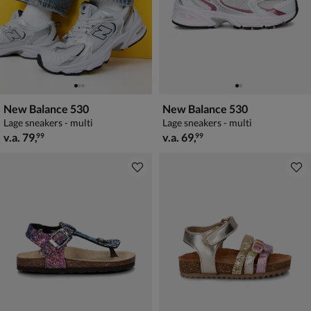
New Balance 530
New Balance 530
Lage sneakers - multi
Lage sneakers - multi
vanaf € 79,99
vanaf € 69,99
v.a.
79
,
v.a.
69
,
99
99