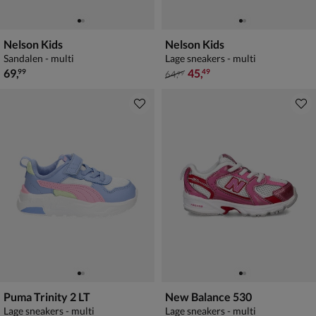
Nelson Kids
Nelson Kids
Sandalen - multi
Lage sneakers - multi
€ 69,99
van € 64,99 voor € 45,49
69
,
45
,
99
49
64
,
99
Puma Trinity 2 LT
New Balance 530
Lage sneakers - multi
Lage sneakers - multi