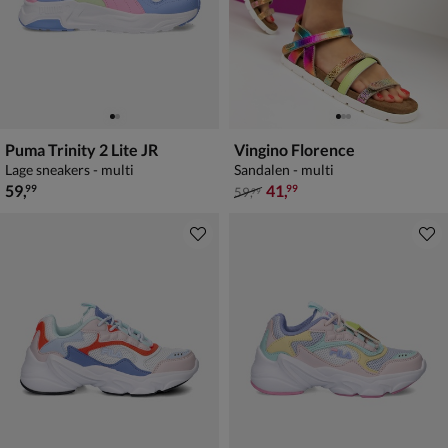
Puma Trinity 2 Lite JR
Vingino Florence
Lage sneakers - multi
Sandalen - multi
€ 59,99
van € 59,99 voor € 41,99
59
,
41
,
99
99
59
,
99