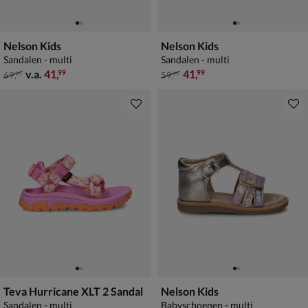
Nelson Kids
Nelson Kids
Sandalen - multi
Sandalen - multi
van € 69,99 vanaf € 41,99
van € 59,99 voor € 41,99
v.a.
41
,
41
,
99
99
69
,
59
,
99
99
Teva Hurricane XLT 2 Sandal
Nelson Kids
Sandalen - multi
Babyschoenen - multi