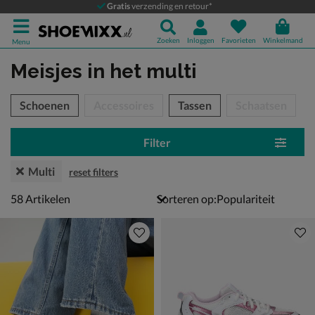
Gratis
verzending en retour*
Zoeken
Inloggen
Favorieten
Winkelmand
Menu
Meisjes
in het multi
tegorieën over
Schoenen
Accessoires
Tassen
Schaatsen
Filter
Multi
reset filters
58 artikelen
58
Artikelen
Sorteren op: