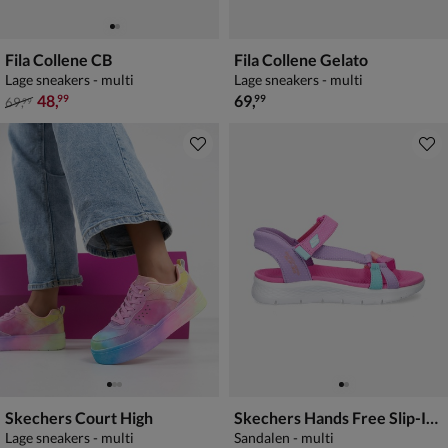
Fila Collene CB
Fila Collene Gelato
Lage sneakers - multi
Lage sneakers - multi
van € 69,99 voor € 48,99
€ 69,99
48
,
69
,
99
99
69
,
99
Skechers Court High
Skechers Hands Free Slip-Ins Go Walk Flex
Lage sneakers - multi
Sandalen - multi