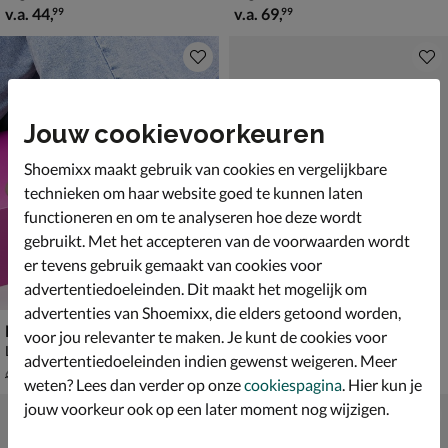
vanaf € 44,99
vanaf € 69,99
v.a.
44
,
v.a.
69
,
99
99
Jouw cookievoorkeuren
Shoemixx maakt gebruik van cookies en vergelijkbare
technieken om haar website goed te kunnen laten
functioneren en om te analyseren hoe deze wordt
gebruikt. Met het accepteren van de voorwaarden wordt
er tevens gebruik gemaakt van cookies voor
advertentiedoeleinden. Dit maakt het mogelijk om
advertenties van Shoemixx, die elders getoond worden,
New Balance 480
Fila Ray Tracer
voor jou relevanter te maken. Je kunt de cookies voor
Lage sneakers - multi
Lage sneakers - multi
advertentiedoeleinden indien gewenst weigeren. Meer
van € 69,99 voor € 48,99
€ 79,99
48
,
79
,
99
99
69
,
99
weten? Lees dan verder op onze
cookiespagina
. Hier kun je
jouw voorkeur ook op een later moment nog wijzigen.