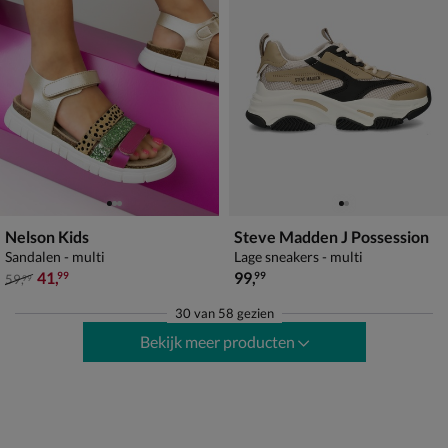
Nelson Kids
Steve Madden J Possession
Sandalen - multi
Lage sneakers - multi
van € 59,99 voor € 41,99
€ 99,99
41
,
99
,
99
99
59
,
99
30
van
58 gezien
Bekijk meer producten