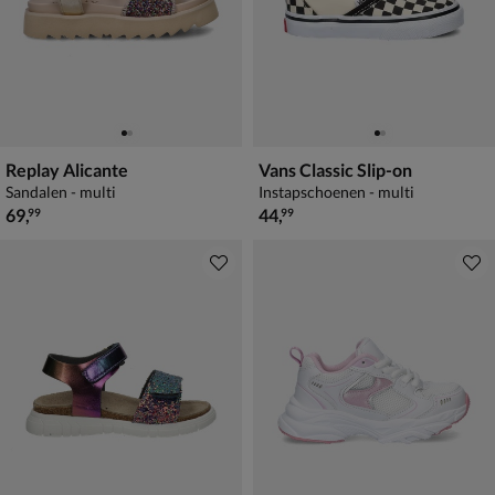
Replay Alicante
Vans Classic Slip-on
Sandalen - multi
Instapschoenen - multi
€ 69,99
€ 44,99
69
,
44
,
99
99