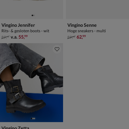
Vingino Jennifer
Vingino Senne
Rits- & gesloten boots - wit
Hoge sneakers - multi
van € 89,99 vanaf € 55,99
van € 89,99 voor € 62,99
v.a.
55
,
62
,
99
99
89
,
89
,
99
99
Vingino Zetta