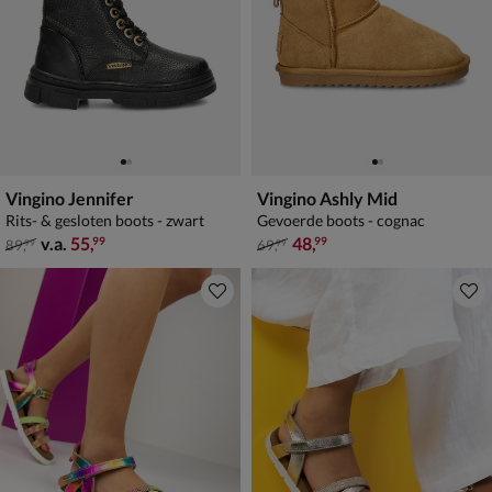
Vingino Jennifer
Vingino Ashly Mid
Rits- & gesloten boots - zwart
Gevoerde boots - cognac
van € 89,99 vanaf € 55,99
van € 69,99 voor € 48,99
v.a.
55
,
48
,
99
99
89
,
69
,
99
99