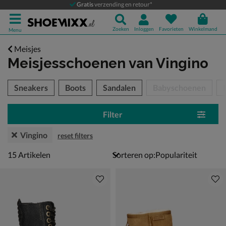
Gratis
verzending en retour*
Zoeken
Inloggen
Favorieten
Winkelmand
Menu
Meisjes
Meisjesschoenen
van Vingino
tegorieën over
Sneakers
Boots
Sandalen
Babyschoenen
Filter
Vingino
reset filters
15 artikelen
15
Artikelen
Sorteren op: