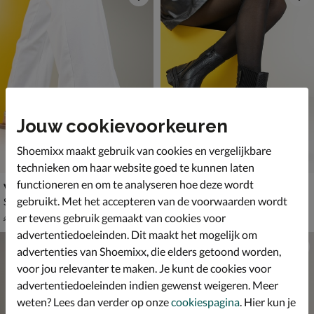
Jouw cookievoorkeuren
Shoemixx maakt gebruik van cookies en vergelijkbare
technieken om haar website goed te kunnen laten
functioneren en om te analyseren hoe deze wordt
Vingino Coco
Vingino Jodie
gebruikt. Met het accepteren van de voorwaarden wordt
Sandalen - wit
Rits- & gesloten boots - zwart
van € 49,99 voor € 34,99
van € 89,99 vanaf € 55,99
34
,
v.a.
55
,
99
99
er tevens gebruik gemaakt van cookies voor
49
,
89
,
99
99
advertentiedoeleinden. Dit maakt het mogelijk om
advertenties van Shoemixx, die elders getoond worden,
voor jou relevanter te maken. Je kunt de cookies voor
advertentiedoeleinden indien gewenst weigeren. Meer
weten? Lees dan verder op onze
cookiespagina
. Hier kun je