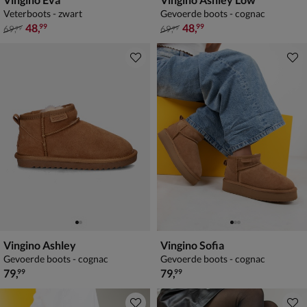
Veterboots - zwart
Gevoerde boots - cognac
van € 69,99 voor € 48,99
van € 69,99 voor € 48,99
48
,
48
,
99
99
69
,
69
,
99
99
Vingino Ashley
Vingino Sofia
Gevoerde boots - cognac
Gevoerde boots - cognac
€ 79,99
€ 79,99
79
,
79
,
99
99