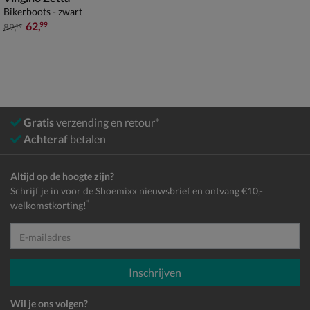
Bikerboots - zwart
van € 89,99 voor € 62,99
62
,
99
89
,
99
Gratis
verzending en retour*
Achteraf
betalen
Altijd op de hoogte zijn?
Schrijf je in voor de Shoemixx nieuwsbrief en ontvang €10,-
*
welkomstkorting!
E-mailadres
Inschrijven
Wil je ons volgen?