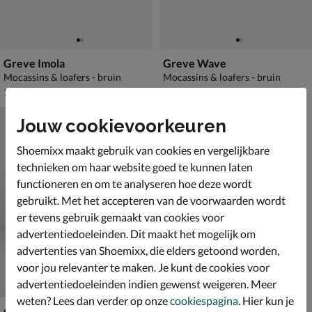
Greve Imola
Greve Wave
Mocassins & loafers - bruin
Mocassins & loafers - bruin
€ 169,99
€ 189,99
169
,
189
,
99
99
Jouw cookievoorkeuren
Shoemixx maakt gebruik van cookies en vergelijkbare
technieken om haar website goed te kunnen laten
functioneren en om te analyseren hoe deze wordt
gebruikt. Met het accepteren van de voorwaarden wordt
er tevens gebruik gemaakt van cookies voor
advertentiedoeleinden. Dit maakt het mogelijk om
advertenties van Shoemixx, die elders getoond worden,
voor jou relevanter te maken. Je kunt de cookies voor
advertentiedoeleinden indien gewenst weigeren. Meer
weten? Lees dan verder op onze
cookiespagina
. Hier kun je
Greve Wave