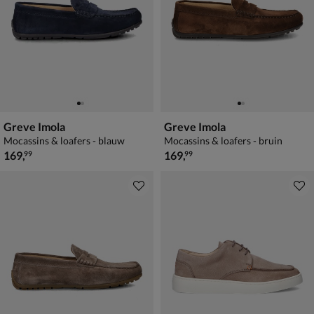
Greve Imola
Greve Imola
Mocassins & loafers - blauw
Mocassins & loafers - bruin
€ 169,99
€ 169,99
169
,
169
,
99
99