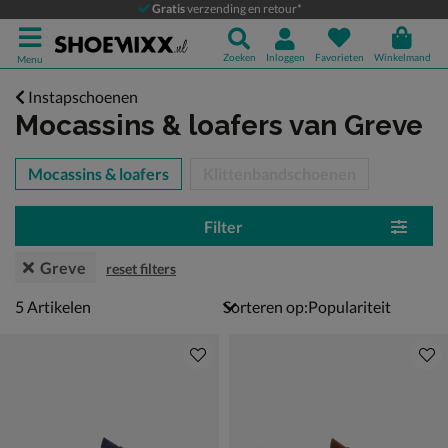
Gratis
verzending en retour*
Zoeken
Inloggen
Favorieten
Winkelmand
Menu
Instapschoenen
Mocassins & loafers
van Greve
tegorieën over
Mocassins & loafers
Klittenbandschoenen
Filter
Greve
reset filters
5 artikelen
5
Artikelen
Sorteren op: