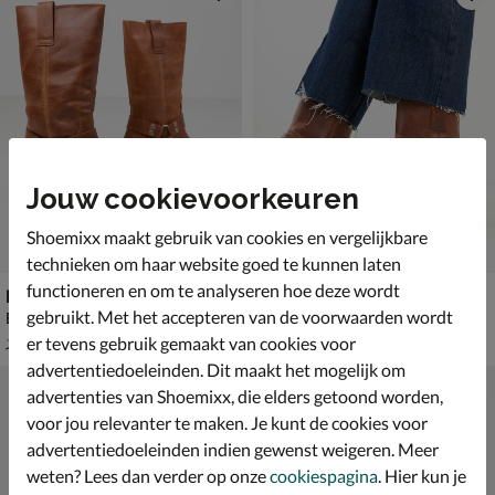
Jouw cookievoorkeuren
Shoemixx maakt gebruik van cookies en vergelijkbare
technieken om haar website goed te kunnen laten
functioneren en om te analyseren hoe deze wordt
Nelson
Nelson
gebruikt. Met het accepteren van de voorwaarden wordt
Bikerboots - cognac
Bikerboots - cognac
van € 199,99 voor € 139,99
van € 129,99 voor € 90,99
139
,
90
,
99
99
er tevens gebruik gemaakt van cookies voor
199
,
129
,
99
99
advertentiedoeleinden. Dit maakt het mogelijk om
advertenties van Shoemixx, die elders getoond worden,
voor jou relevanter te maken. Je kunt de cookies voor
advertentiedoeleinden indien gewenst weigeren. Meer
weten? Lees dan verder op onze
cookiespagina
. Hier kun je