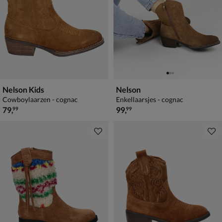
Nelson Kids
Nelson
Cowboylaarzen - cognac
Enkellaarsjes - cognac
€ 79,99
€ 99,99
79
,
99
,
99
99