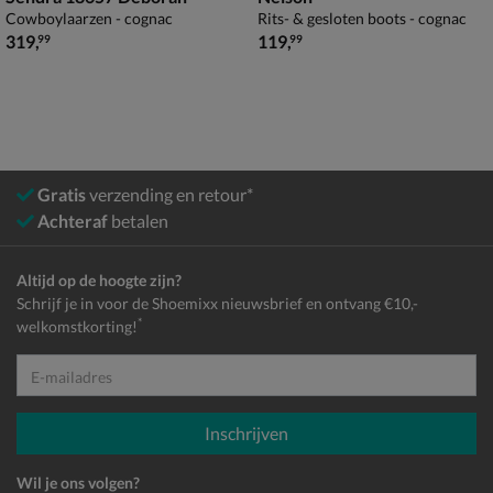
Cowboylaarzen - cognac
Rits- & gesloten boots - cognac
€ 319,99
€ 119,99
319
,
119
,
99
99
Gratis
verzending en retour*
Achteraf
betalen
Altijd op de hoogte zijn?
Schrijf je in voor de Shoemixx nieuwsbrief en ontvang €10,-
*
welkomstkorting!
E-mailadres
Inschrijven
Wil je ons volgen?