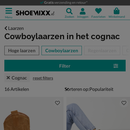
Gratis
verzending en retour*
Zoeken
Inloggen
Favorieten
Winkelmand
Menu
Laarzen
Cowboylaarzen
in het cognac
tegorieën over
Hoge laarzen
Cowboylaarzen
Regenlaarzen
O
Filter
Cognac
reset filters
16 artikelen
16
Artikelen
Sorteren op: