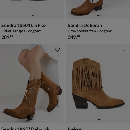
Sendra 13504 Lia Flex
Sendra Deborah
Enkellaarsjes - cognac
Cowboylaarzen - cognac
€ 289,99
€ 349,99
289
,
349
,
99
99
Sendra 18657 Deborah
Nelson