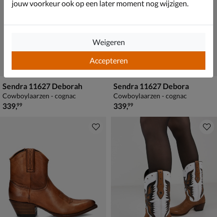
jouw voorkeur ook op een later moment nog wijzigen.
Weigeren
Accepteren
Sendra 11627 Deborah
Sendra 11627 Debora
Cowboylaarzen - cognac
Cowboylaarzen - cognac
€ 339,99
€ 339,99
339
,
339
,
99
99