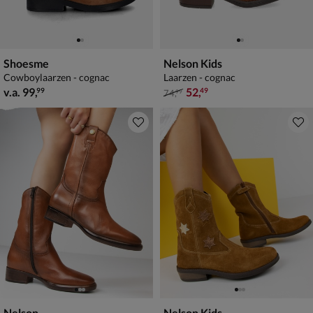
Shoesme
Nelson Kids
Cowboylaarzen - cognac
Laarzen - cognac
vanaf € 99,99
van € 74,99 voor € 52,49
v.a.
99
,
52
,
99
49
74
,
99
Nelson
Nelson Kids