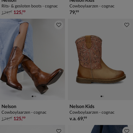
Rits- & gesloten boots - cognac
Cowboylaarzen - cognac
van € 179,99 voor € 125,99
€ 79,99
125
,
79
,
99
99
179
,
99
Nelson
Nelson Kids
Cowboylaarzen - cognac
Cowboylaarzen - cognac
van € 179,99 voor € 125,99
vanaf € 69,99
125
,
v.a.
69
,
99
99
179
,
99