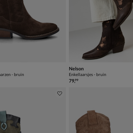
Nelson
rzen - bruin
Enkellaarsjes - bruin
€ 79,99
79
,
99