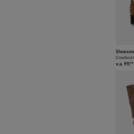
Shoesm
Cowboyla
vanaf € 
v.a.
99
,
99