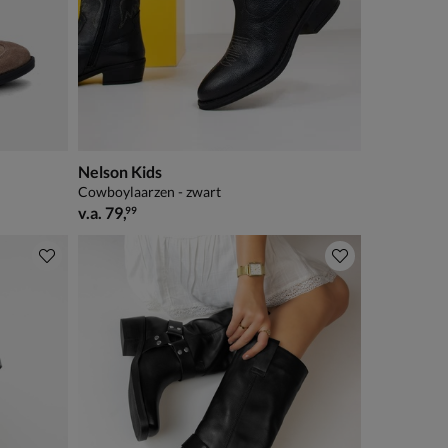
Nelson Kids
Cowboylaarzen - zwart
vanaf € 79,99
v.a.
79
,
99