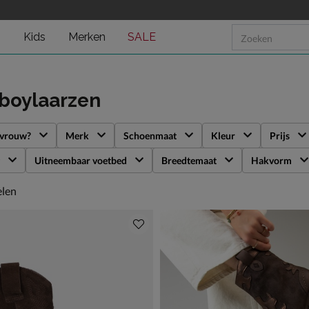
n
Kids
Merken
SALE
boylaarzen
 vrouw?
Merk
Schoenmaat
Kleur
Prijs
Uitneembaar voetbed
Breedtemaat
Hakvorm
len
elen