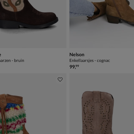
e
Nelson
rzen - bruin
Enkellaarsjes - cognac
99,99
€ 99,99
99
,
99