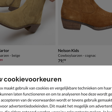
artor
Nelson Kids
rzen - beige
Cowboylaarzen - cognac
9,99 voor € 83,99
€ 79,99
,
79
,
99
99
w cookievoorkeuren
x maakt gebruik van cookies en vergelijkbare technieken om haar
 kunnen laten functioneren en om te analyseren hoe deze wordt ge
 accepteren van de voorwaarden wordt er tevens gebruik gemaak
 voor advertentiedoeleinden. Dit maakt het mogelijk om advertent
x, die elders getoond worden, voor jou relevanter te maken. Je ku