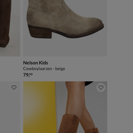
Nelson Kids
Cowboylaarzen - beige
€ 79,99
79
,
99