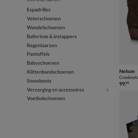
Espadrilles
Veterschoenen
Wandelschoenen
Ballerinas & instappers
Regenlaarzen
Pantoffels
Babyschoenen
Nelson
Klittenbandschoenen
Cowboylaa
Snowboots
€ 99,99
99
,
99
Verzorging en accessoires
Voetbalschoenen