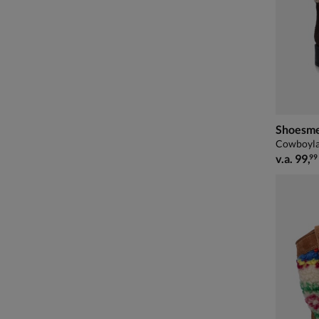
Shoesm
Cowboylaa
vanaf € 
v.a.
99
,
99