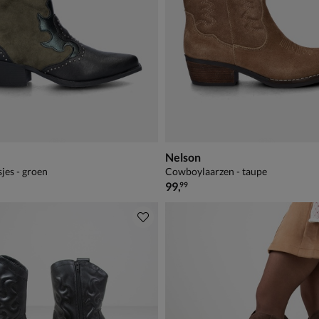
Nelson
jes - groen
Cowboylaarzen - taupe
€ 99,99
99
,
99