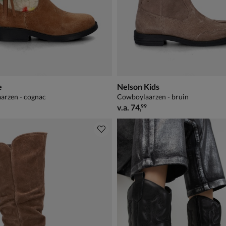
e
Nelson Kids
arzen - cognac
Cowboylaarzen - bruin
99,99
vanaf € 74,99
v.a.
74
,
99