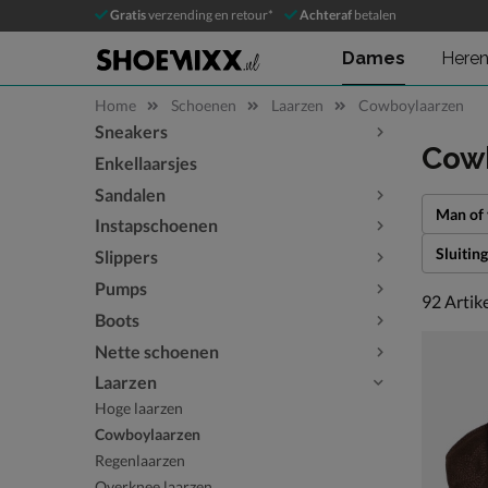
Gratis
verzending en retour*
Achteraf
betalen
Dames
Here
Home
Schoenen
Laarzen
Cowboylaarzen
Sneakers
Sla categorieën over
Cow
Enkellaarsjes
Sandalen
Man of
Instapschoenen
Sluiting
Slippers
Pumps
92 artike
92
Artik
Boots
Nette schoenen
Laarzen
Hoge laarzen
Cowboylaarzen
Regenlaarzen
Overknee laarzen