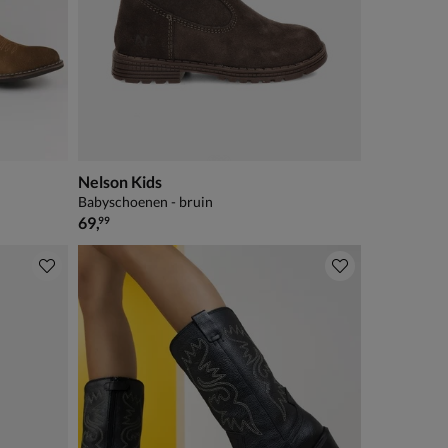
Nelson Kids
Babyschoenen - bruin
€ 69,99
69
,
99