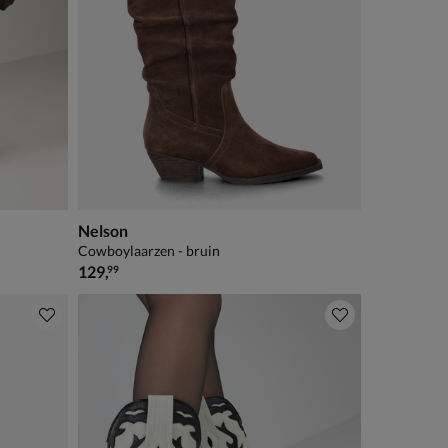
Nelson
Cowboylaarzen - bruin
€ 129,99
129
,
99