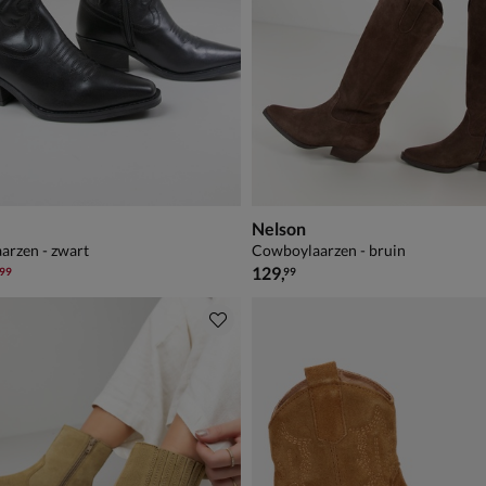
Nelson
arzen - zwart
Cowboylaarzen - bruin
9,99 voor € 83,99
€ 129,99
,
129
,
99
99