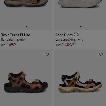
Teva Terra FI Lite
Ecco Biom 2.2
Sandalen - groen
Lage sneakers - wit
van € 99,99 voor € 69,99
van € 149,99 voor € 104,99
69
,
104
,
99
99
99
,
149
,
99
99