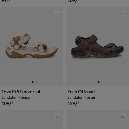
99
,
109
,
Teva Fi 5 Universal
Ecco Offroad
Sandalen - beige
Sandalen - bruin
€ 109,99
€ 129,99
109
,
129
,
99
99