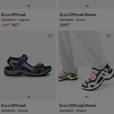
Ecco Offroad
Ecco Offroad Atmos
Sandalen - cognac
Sandalen - bruin
van € 129,99 voor € 90,99
€ 119,99
90
,
119
,
99
99
129
,
99
Ecco Offroad
Ecco Offroad Atmos
Sandalen - blauw
Sandalen - blauw