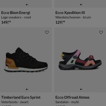
Ecco Biom Energi
Ecco Xpedition III
Lage sneakers - rood
Wandelschoenen - bruin
€ 149,99
€ 129,99
149
,
129
,
99
99
Timberland Euro Sprint
Ecco Offroad Atmos
Veterboots - zwart
Sandalen - multi