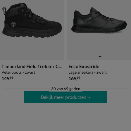
Timberland Field Trekker Chukka
Ecco Exostride
Veterboots - zwart
Lage sneakers - zwart
€ 149,99
€ 169,99
149
,
169
,
99
99
30
van
69 gezien
Bekijk meer producten