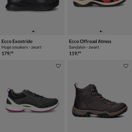
Ecco Exostride
Ecco Offroad Atmos
Hoge sneakers - zwart
Sandalen - zwart
€ 179,99
€ 119,99
179
,
119
,
99
99