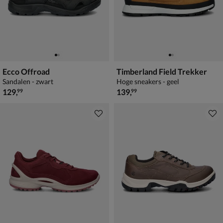
Ecco Offroad
Timberland Field Trekker
Sandalen - zwart
Hoge sneakers - geel
€ 129,99
€ 139,99
129
,
139
,
99
99