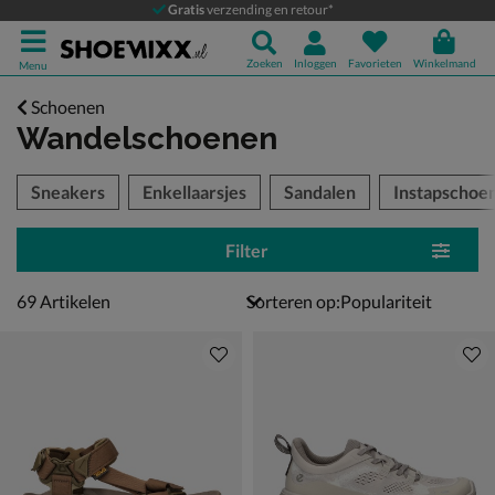
Gratis
verzending en retour*
Zoeken
Inloggen
Favorieten
Winkelmand
Menu
Schoenen
Wandelschoenen
tegorieën over
Sneakers
Enkellaarsjes
Sandalen
Instapschoe
Filter
69 artikelen
69
Artikelen
Sorteren op: