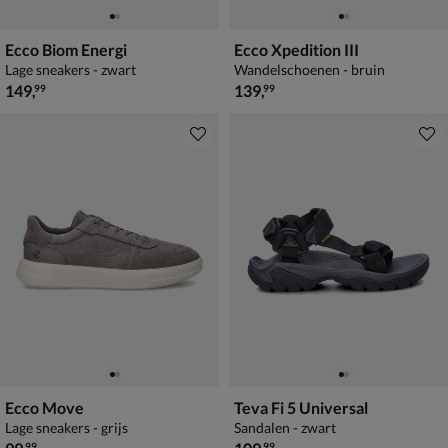
Ecco Biom Energi
Ecco Xpedition III
Lage sneakers - zwart
Wandelschoenen - bruin
€ 149,99
€ 139,99
149
,
139
,
99
99
Ecco Move
Teva Fi 5 Universal
Lage sneakers - grijs
Sandalen - zwart
€ 99,99
€ 109,99
99
99