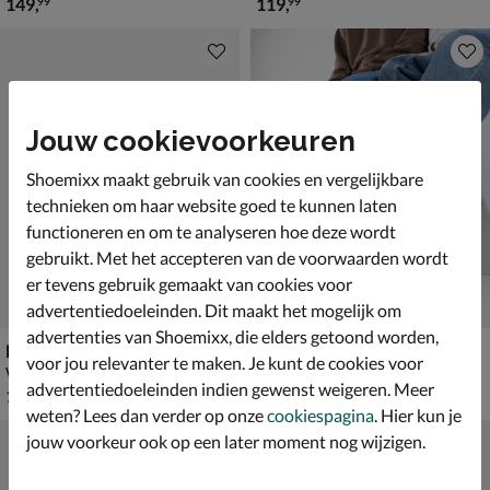
€ 149,99
€ 119,99
149
,
119
,
99
99
Jouw cookievoorkeuren
Shoemixx maakt gebruik van cookies en vergelijkbare
technieken om haar website goed te kunnen laten
functioneren en om te analyseren hoe deze wordt
gebruikt. Met het accepteren van de voorwaarden wordt
er tevens gebruik gemaakt van cookies voor
advertentiedoeleinden. Dit maakt het mogelijk om
advertenties van Shoemixx, die elders getoond worden,
Ecco Receptor XP
Blundstone 1609
voor jou relevanter te maken. Je kunt de cookies voor
Wandelschoenen - taupe
Chelseaboots - bruin
advertentiedoeleinden indien gewenst weigeren. Meer
€ 159,99
€ 219,99
159
,
219
,
99
99
weten? Lees dan verder op onze
cookiespagina
. Hier kun je
jouw voorkeur ook op een later moment nog wijzigen.