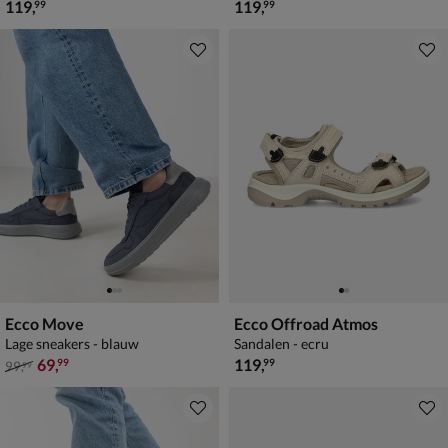
€ 119,99
€ 119,99
119
,
119
,
99
99
Ecco Move
Ecco Offroad Atmos
Lage sneakers - blauw
Sandalen - ecru
van € 99,99 voor € 69,99
€ 119,99
69
,
119
,
99
99
99
,
99